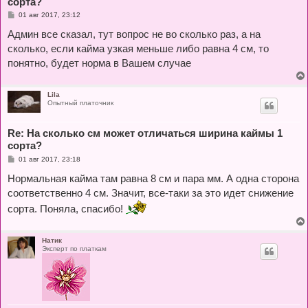
сорта?
С
01 авг 2017, 23:12
о
о
Админ все сказал, тут вопрос не во сколько раз, а на
б
сколько, если кайма узкая меньше либо равна 4 см, то
щ
е
понятно, будет норма в Вашем случае
н
и
е
Lila
Опытный платочник
Re: На сколько см может отличаться ширина каймы 1
сорта?
С
01 авг 2017, 23:18
о
о
Нормальная кайма там равна 8 см и пара мм. А одна сторона
б
соответственно 4 см. Значит, все-таки за это идет снижение
щ
е
сорта. Поняла, спасибо!
н
и
е
Натик
Эксперт по платкам