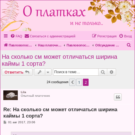
FAQ
Связаться с администрацией
Регистрация
Вход
П
Павловопосадская платочная мануфактура
Наш платочный форум
Павловопосадская платочная мануфактура
Обсуждение вопросов качества продукции
о
На сколько см может отличаться ширина
и
каймы 1 сорта?
с
Поиск
Расширен
Ответить
к
1
2
Пред.
24 сообщения
Lila
Опытный платочник
Re: На сколько см может отличаться ширина
каймы 1 сорта?
С
01 авг 2017, 23:06
о
о
б