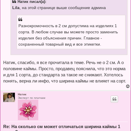
Натик писал(а):
щ
е
Lila
, на этой странице выше сообщение админа
н
и
е
Разнокромочность в 2 см допустима на изделиях 1
сорта. В любом случае вы можете просто заменить
изделия без объяснения причин. Главное -
сохраненный товарный вид и все этикетки.
Натик, спасибо, я все прочитала в теме. Речь не о 2 см. А о
половине каймы. Просто, продавец пояснила, что это норма
и для 1 сорта, до стандарта за такое не снижают. Хотелось
понять, верна ли инфо, что ширина каймы не влияет на сорт.
Натик
Эксперт по платкам
Re: На сколько см может отличаться ширина каймы 1