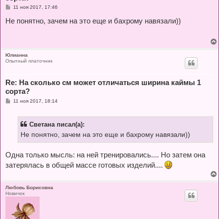
С
11 ноя 2017, 17:46
о
о
Не понятно, зачем на это еще и бахрому навязали))
б
щ
е
н
и
е
Юлианна
Опытный платочник
Re: На сколько см может отличаться ширина каймы 1
сорта?
С
11 ноя 2017, 18:14
о
о
б
Светана писал(а):
щ
е
Не понятно, зачем на это еще и бахрому навязали))
н
и
е
Одна только мысль: на ней тренировались.... Но затем она
затерялась в общей массе готовых изделий....
Любовь Борисовна
Новичок