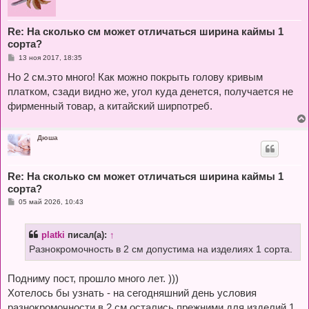
Re: На сколько см может отличаться ширина каймы 1
сорта?
С
13 ноя 2017, 18:35
о
о
Но 2 см.это много! Как можно покрыть голову кривым
б
платком, сзади видно же, угол куда денется, получается не
щ
е
фирменный товар, а китайский ширпотреб.
н
и
е
Дюша
Re: На сколько см может отличаться ширина каймы 1
сорта?
С
05 май 2026, 10:43
о
о
б
platki
писал(а):
↑
щ
е
Разнокромочность в 2 см допустима на изделиях 1 сорта.
н
и
е
Подниму пост, прошло много лет. )))
Хотелось бы узнать - на сегодняшний день условия
разнокромочности в 2 см остались прежними для изделий 1