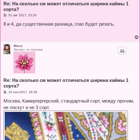
Re: На сколько см может отличаться ширина каймы 1
сорта?
С
01 авг 2017, 23:20
о
о
8 и 4, да существенная разница, глаз будет резать.
б
щ
е
н
и
е
Mlava
Эксперт по платкам
Re: На сколько см может отличаться ширина каймы 1
сорта?
С
10 ноя 2017, 18:36
о
о
Москва, Камергергерский, стандартный сорт, между прочим,
б
не лоскут и не 3 сорт.
щ
е
н
и
е