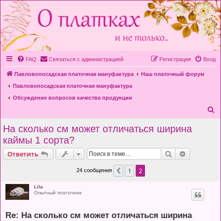
FAQ
Связаться с администрацией
Регистрация
Вход
Павловопосадская платочная мануфактура
Наш платочный форум
Павловопосадская платочная мануфактура
Обсуждение вопросов качества продукции
П
о
На сколько см может отличаться ширина
и
каймы 1 сорта?
с
Поиск
Расширен
Ответить
к
1
2
Пред.
24 сообщения
Lila
Опытный платочник
Re: На сколько см может отличаться ширина