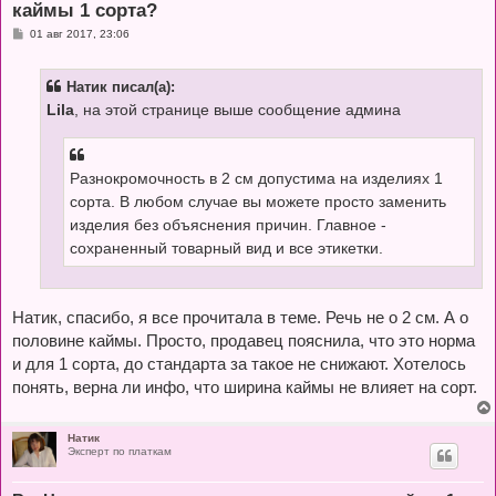
каймы 1 сорта?
С
01 авг 2017, 23:06
о
о
б
Натик писал(а):
щ
е
Lila
, на этой странице выше сообщение админа
н
и
е
Разнокромочность в 2 см допустима на изделиях 1
сорта. В любом случае вы можете просто заменить
изделия без объяснения причин. Главное -
сохраненный товарный вид и все этикетки.
Натик, спасибо, я все прочитала в теме. Речь не о 2 см. А о
половине каймы. Просто, продавец пояснила, что это норма
и для 1 сорта, до стандарта за такое не снижают. Хотелось
понять, верна ли инфо, что ширина каймы не влияет на сорт.
Натик
Эксперт по платкам