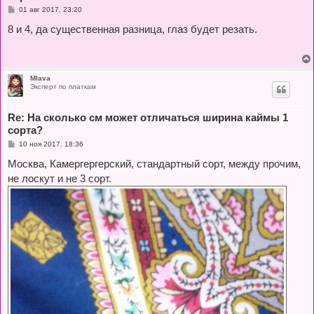
С
01 авг 2017, 23:20
о
о
8 и 4, да существенная разница, глаз будет резать.
б
щ
е
н
и
е
Mlava
Эксперт по платкам
Re: На сколько см может отличаться ширина каймы 1
сорта?
С
10 ноя 2017, 18:36
о
о
Москва, Камергергерский, стандартный сорт, между прочим,
б
не лоскут и не 3 сорт.
щ
е
н
и
е