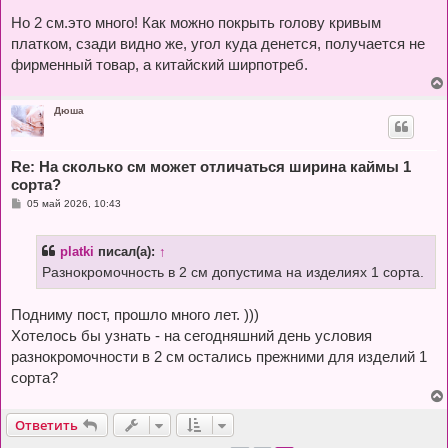
о
о
Но 2 см.это много! Как можно покрыть голову кривым
б
платком, сзади видно же, угол куда денется, получается не
щ
е
фирменный товар, а китайский ширпотреб.
н
и
е
Дюша
Re: На сколько см может отличаться ширина каймы 1
сорта?
С
05 май 2026, 10:43
о
о
б
platki
писал(а):
↑
щ
е
Разнокромочность в 2 см допустима на изделиях 1 сорта.
н
и
е
Подниму пост, прошло много лет. )))
Хотелось бы узнать - на сегодняшний день условия
разнокромочности в 2 см остались прежними для изделий 1
сорта?
Ответить