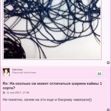
Светана
Опытный платочник
Re: На сколько см может отличаться ширина каймы 1
сорта?
С
11 ноя 2017, 17:46
о
о
Не понятно, зачем на это еще и бахрому навязали))
б
щ
е
н