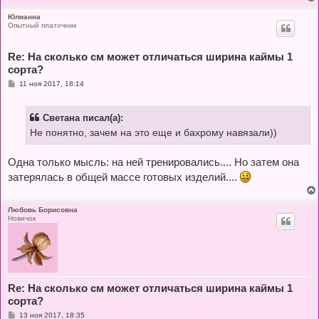
и
е
Юлианна
Опытный платочник
Re: На сколько см может отличаться ширина каймы 1
сорта?
С
11 ноя 2017, 18:14
о
о
б
Светана писал(а):
щ
е
Не понятно, зачем на это еще и бахрому навязали))
н
и
е
Одна только мысль: на ней тренировались.... Но затем она
затерялась в общей массе готовых изделий....
Любовь Борисовна
Новичок
Re: На сколько см может отличаться ширина каймы 1
сорта?
С
13 ноя 2017, 18:35