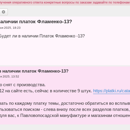
учения оперативного ответа конкретные вопросы по заказам задавайте по телефонам (
оиск
Расширенный поиск
наличии платок Фламенко-13?
оя 2025, 18:23
Будет ли в наличии Платок Фламенко -13?
 в наличии платок Фламенко-13?
я 2025, 13:52
о снят с производства.
2 на сайте есть, сейчас в количестве 9 штук.
https://platki.ru/ca
вать по каждому платку темы, достаточно обратиться во всплыв
льзоваться поиском - слева внизу после всех разделов платков
 для вас, к Павловопосадской мануфактуре и магазинам отношен