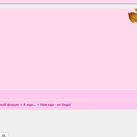
чный форум
А еще...
Нам еда - не беда!
оиск
Расширенный поиск