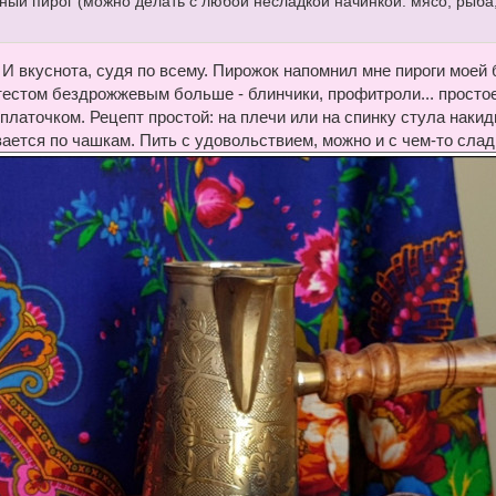
ный пирог (можно делать с любой несладкой начинкой: мясо, рыба
 И вкуснота, судя по всему. Пирожок напомнил мне пироги моей
тестом бездрожжевым больше - блинчики, профитроли... простое
 платочком. Рецепт простой: на плечи или на спинку стула нак
вается по чашкам. Пить с удовольствием, можно и с чем-то сла