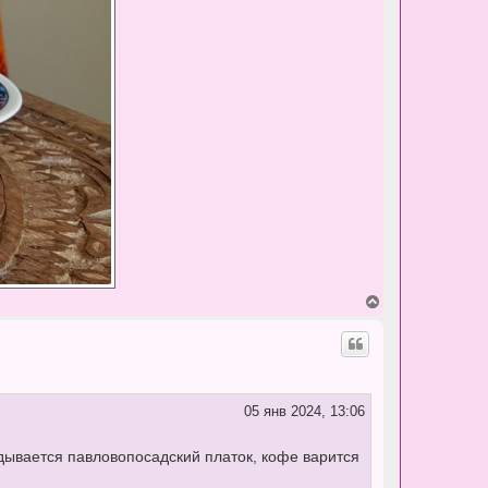
В
е
р
н
у
т
ь
с
05 янв 2024, 13:06
я
к
н
идывается павловопосадский платок, кофе варится
а
ч