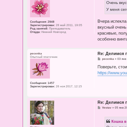
Очень вкус
н
и
У меня се
е
Вчера испекла 
Сообщения:
2948
Зарегистрирован:
28 май 2011, 19:05
вкусный очен
Род занятий:
Преподаватель
Откуда:
Нижний Новгород
красивые, пол
особенно винт
Re: Делимся 
pecenka
Опытный платочник
С
pecenka
»
03 янв
о
о
Поверьте, стои
б
https://www.y
щ
е
н
и
Сообщения:
1457
е
Зарегистрирован:
26 ноя 2017, 12:15
Re: Делимся 
С
Vestav
»
05 янв 2
о
о
б
Кошка в
щ
е