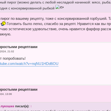
ный пирог (можно делать с любой несладкой начинкой: мясо, рыба
годня с консервированной рыбкой
пирог по вашему рецепту, тоже с консервированной горбушей. Т
ь
Готовить было легко, спасибо за рецепт. Нравится как вы п
учаю эстетическое удовольствие, очень нравится фарфор расс
ажную.
простыми рецептами
 2024, 21:02
т попробовать!
outube.com/watch?v=nqNU1HDd6OU
простыми рецептами
024, 13:06
 лукошке
писал(а):
↑