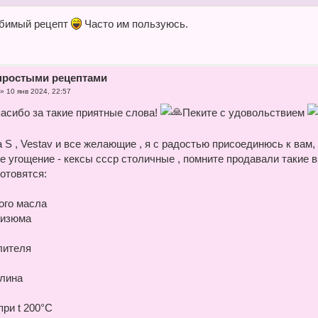
бимый рецепт
Часто им пользуюсь.
простыми рецептами
»
10 янв 2024, 22:57
асибо за такие приятные слова!
Пеките с удовольствием
a S , Vestav и все желающие , я с радостью присоединюсь к вам
е угощение - кексы ссср столичные , помните продавали такие 
отовятся:
ого масла
 изюма
лителя
илина
при t 200°C