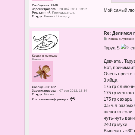
Сообщения:
2948
Зарегистрирован:
28 май 2011, 19:05
Мой самый лю
Род занятий:
Преподаватель
Откуда:
Нижний Новгород
Re: Делимся 
С
Кошка в лукошке
о
о
Tapya S
сп
б
щ
Кошка в лукошке
е
Новичок
Девчата , Tapy
н
и
Вот, принимайт
е
Очень просто г
3 яйца
175 гр сливочн
Сообщения:
132
Зарегистрирован:
07 сен 2012, 13:34
175 гр мелкого
Откуда:
Москва
К
175 гр сахара
Контактная информация:
о
0.5 ч.л разрых
н
т
щепотка соли
а
к
чуть-чуть ван
т
н
240 гр муки
а
Выпекать ≈30’ 
я
и