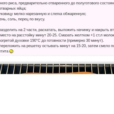
ного риса, предварительно отваренного до полуготового состоян
 отварных яйца;
луковицу мелко нарезанную и слегка обжаренную;
ень, соль, перец по вкусу.
разделить на 2 части, раскатать, выложить начинку и накрыть 
 место на расстойку минут 20-25. Смазать желтком +1 ст.л мол
огретой духовке 190°С до готовности (примерно 30 минут).
переложить на решетку остывать минут на 15-20, затем смело п
етита