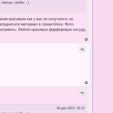
, овощи, грибы…)
к
н
а
ч
а
аким красивым как у вас не получился, но
л
реподносите материал в своем блоге. Фото
у
матривать. Люблю красивую фарфоровую посуду,
В
е
р
н
у
т
ь
с
я
к
н
а
ч
В
а
е
л
р
у
н
у
т
ь
с
29 дек 2023, 19:13
я