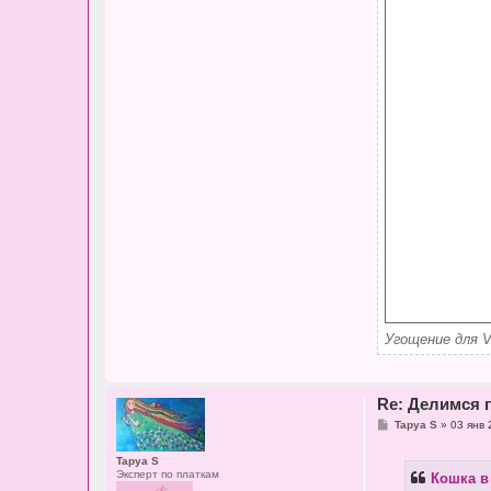
Угощение для Ve
Re: Делимся 
С
Tapya S
»
03 янв 
о
о
Tapya S
б
Эксперт по платкам
Кошка в
щ
е