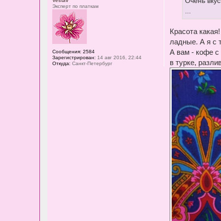
Очень вкус
Vestav
н
Эксперт по платкам
и
...
е
Красота какая!
ладные. А я с 
А вам - кофе с
Сообщения:
2584
Зарегистрирован:
14 авг 2016, 22:44
в турке, разли
Откуда:
Санкт-Петербург