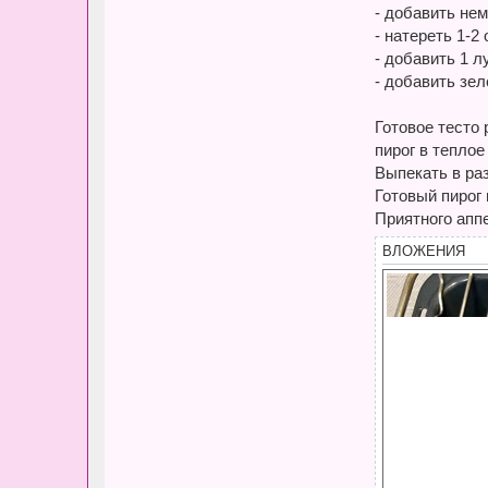
- добавить нем
и
я
- натереть 1-2
п
о
- добавить 1 
л
ь
- добавить зел
з
о
в
Готовое тесто 
а
т
пирог в теплое
е
л
Выпекать в раз
я
Готовый пирог 
К
о
Приятного апп
ш
к
а
ВЛОЖЕНИЯ
в
л
у
к
о
ш
к
е