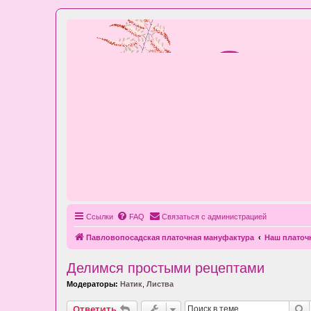
Ссылки
FAQ
Связаться с администрацией
Павловопосадская платочная мануфактура
Наш плато
Делимся простыми рецептами
Модераторы:
Натик
,
Листва
П
Ответить