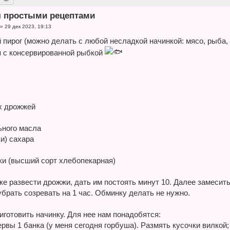
я простыми рецептами
»
29 дек 2023, 19:13
 пирог (можно делать с любой несладкой начинкой: мясо, рыба,
я с консервированной рыбкой
их дрожжей
ьного масла
ки) сахара
уки (высший сорт хлебопекарная)
ке развести дрожжи, дать им постоять минут 10. Далее замесит
брать созревать на 1 час. Обминку делать не нужно.
иготовить начинку. Для нее нам понадобятся:
рвы 1 банка (у меня сегодня горбуша). Размять кусочки вилкой;