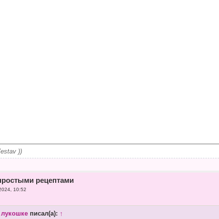
stav ))
простыми рецептами
2024, 10:52
 лукошке
писал(а):
↑