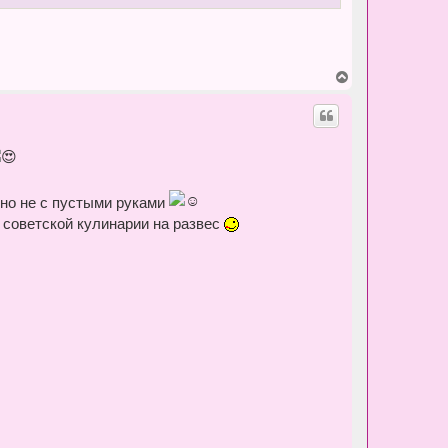
а
л
у
В
е
р
н
у
т
ь
с
я
, но не с пустыми руками
к
н
в советской кулинарии на развес
а
ч
а
л
у