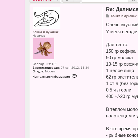
Re: Делимс
С
Кошка в лукошке
о
о
Очень вкусный
б
щ
У меня сегодн
Кошка в лукошке
е
Новичок
н
и
Для теста:
е
150 гр кефира
50 гр молока
13-15 гр свеж
Сообщения:
132
Зарегистрирован:
07 сен 2012, 13:34
1 целое яйцо
Откуда:
Москва
К
62 гр растител
Контактная информация:
о
н
1 ст л (без гор
т
0.5 ч л соли
а
к
400 +/-20 гр м
т
н
а
я
В теплом моло
и
полотенцем и у
н
ф
о
р
В это время пр
м
а
- рыбные консе
ц