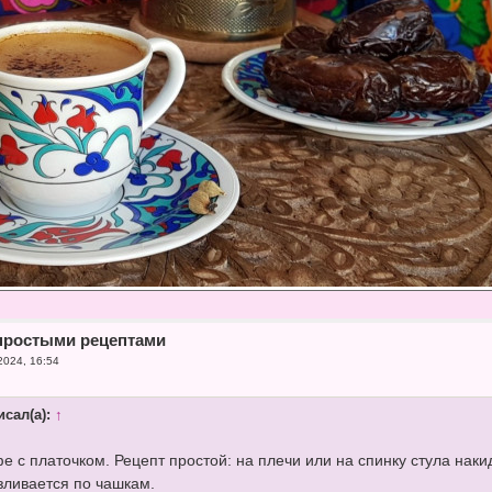
простыми рецептами
2024, 16:54
сал(а):
↑
фе с платочком. Рецепт простой: на плечи или на спинку стула нак
азливается по чашкам.