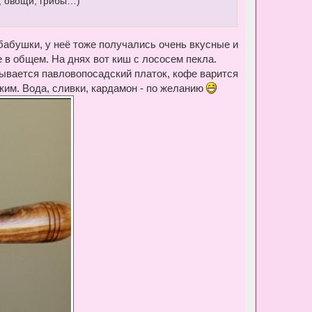
, овощи, грибы…)
к
н
а
ч
а
 бабушки, у неё тоже получались очень вкусные и
л
 в общем. На днях вот киш с лососем пекла.
у
идывается павловопосадский платок, кофе варится
дким. Вода, сливки, кардамон - по желанию