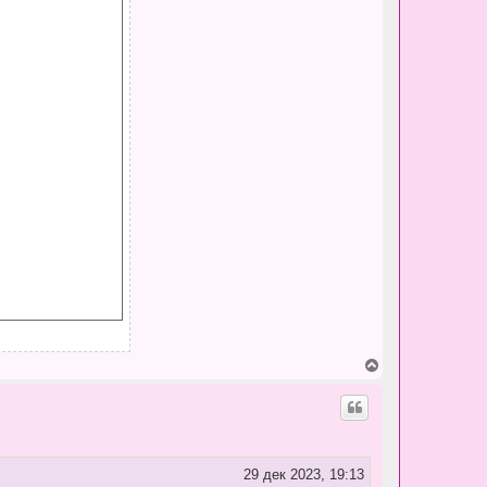
В
е
р
н
у
т
ь
с
29 дек 2023, 19:13
я