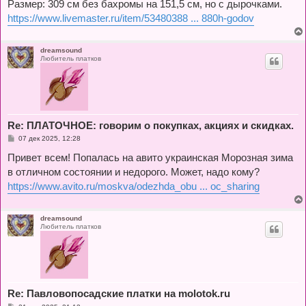
Размер: 309 см без бахромы на 151,5 см, но с дырочками.
н
и
https://www.livemaster.ru/item/53480388 ... 880h-godov
е
dreamsound
Любитель платков
Re: ПЛАТОЧНОЕ: говорим о покупках, акциях и скидках.
С
07 дек 2025, 12:28
о
о
Привет всем! Попалась на авито украинская Морозная зима
б
в отличном состоянии и недорого. Может, надо кому?
щ
е
https://www.avito.ru/moskva/odezhda_obu ... oc_sharing
н
и
е
dreamsound
Любитель платков
Re: Павловопосадские платки на molotok.ru