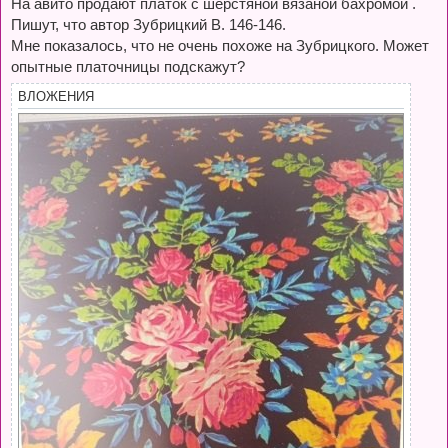
На авито продают платок с шерстяной вязаной бахромой .
щ
е
Пишут, что автор Зубрицкий В. 146-146.
н
и
Мне показалось, что не очень похоже на Зубрицкого. Может
е
опытные платочницы подскажут?
ВЛОЖЕНИЯ