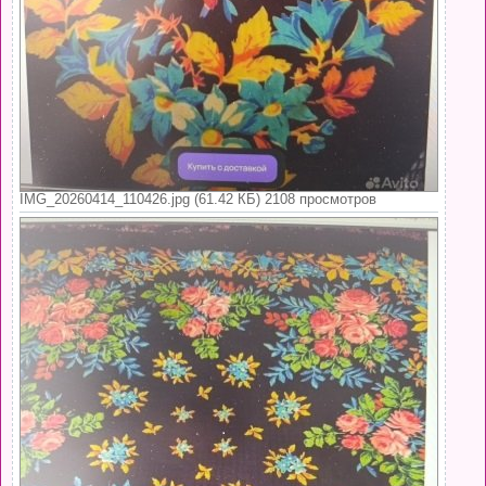
IMG_20260414_110426.jpg (61.42 КБ) 2108 просмотров