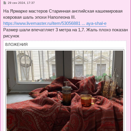
С
29 сен 2024, 17:37
о
о
На Ярмарке мастеров Старинная английская кашемировая
б
ковровая шаль эпохи Наполеона III.
щ
е
https://www.livemaster.ru/item/53056881 ... aya-shal-e
н
и
Размер шали впечатляет 3 метра на 1,7. Жаль плохо показан
е
рисунок
ВЛОЖЕНИЯ