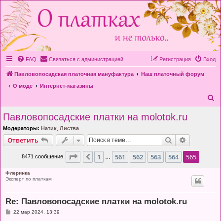
FAQ
Связаться с администрацией
Регистрация
Вход
Павловопосадская платочная мануфактура
Наш платочный форум
О моде
Интернет-магазины
П
о
Павловопосадские платки на molotok.ru
и
Модераторы:
Натик
,
Листва
с
Поиск
Расширен
Ответить
к
Страница
565
из
565
1
561
562
563
564
565
Пред.
8471 сообщение
…
Флеринка
Эксперт по платкам
Re: Павловопосадские платки на molotok.ru
С
22 мар 2024, 13:39
о