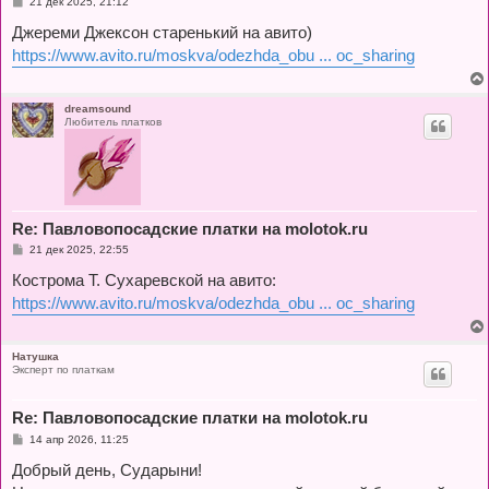
С
21 дек 2025, 21:12
о
о
Джереми Джексон старенький на авито)
б
https://www.avito.ru/moskva/odezhda_obu ... oc_sharing
щ
е
н
и
е
dreamsound
Любитель платков
Re: Павловопосадские платки на molotok.ru
С
21 дек 2025, 22:55
о
о
Кострома Т. Сухаревской на авито:
б
https://www.avito.ru/moskva/odezhda_obu ... oc_sharing
щ
е
н
и
е
Натушка
Эксперт по платкам
Re: Павловопосадские платки на molotok.ru
С
14 апр 2026, 11:25
о
о
Добрый день, Сударыни!
б