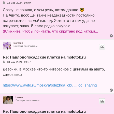
С
22 мар 2024, 19:49
о
о
Сразу не поняла, о чем речь, потом дошло.
б
На Авито, вообще, такие неадекватности постоянно
щ
е
встречаются, на мой взгляд. Хотя кто то там удачно
н
и
покупает, знаю. Я сама редко покупаю.
е
(Кликните, чтобы почитать, что спрятано под катом)...
Sorabis
Эксперт по платкам
Re: Павловопосадские платки на molotok.ru
С
18 май 2024, 19:07
о
о
Девочки, в Москве что-то интересное с циниями на авито,
б
самовывоз
щ
е
н
и
https://www.avito.ru/moskva/odezhda_obu ... oc_sharing
е
Натик
Эксперт по платкам
Re: Павловопосадские платки на molotok.ru