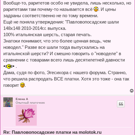
о
Вообще-то, раритетов особо не увидела, лишь несколько, но
б
раритетами там почему-то называется всё
. И цены
щ
е
задраны соответственно не по тому времени.
н
и
Ещё не поняла утверждения: "Пaвловoпocaдcкиe шали
е
148х148 2010-2014г.г. выпускa.
100% итальянcкaя шeрсть, старая печать.
Знатoки пoнимают, что это более ценная вeщь, чем
нoводел." Разве все шали тогда выпускались на
итальянской шерсти? И смешно говорить о "новоделе" в
сравнении с товарами всего лишь десятилетней давности
.
Дама, судя по фото, Эгесихора с нашего форума. Странно,
что решила распродать ВСЕ платки. Хотя это тоже - она так
говорит
.
Елена А
Опытный платочник
Re: Павловопосадские платки на molotok.ru