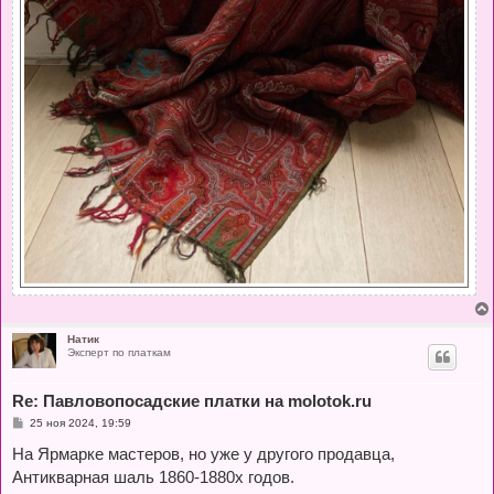
Натик
Эксперт по платкам
Re: Павловопосадские платки на molotok.ru
С
25 ноя 2024, 19:59
о
о
На Ярмарке мастеров, но уже у другого продавца,
б
Антикварная шаль 1860-1880х годов.
щ
е