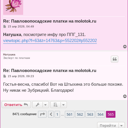
Re: Павловопосадские платки на molotok.ru
С
15 апр 2026, 04:49
о
о
Натушка
, посмотрите инфу про ППГ_131.
б
viewtopic.php?f=63&t=14763&p=552202#p552202
щ
е
н
и
е
Натушка
Эксперт по платкам
Re: Павловопосадские платки на molotok.ru
С
15 апр 2026, 09:23
о
о
Гостья-весна, спасибо! Вот на Штыхина это больше похоже.
б
Ну никак не Зубрицкий. Благодарю!
щ
е
н
и
е
Ответить
Страница
565
из
565
1
561
562
563
564
565
Пред.
8471 сообщение
…
Перейти