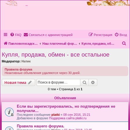
FAQ
Связаться с администрацией
Регистрация
Вход
П
Павловопосадская платочная мануфактура
Наш платочный форум
Купля, продажа, обмен - все остальное
о
Купля, продажа, обмен - все остальное
и
Модератор:
Натик
с
Правила форума
к
Неактивные объявления удаляются через 30 дней.
Поиск
Расширенный пои
Новая тема
0 тем • Страница
1
из
1
Объявления
Если вы зарегистрировались, но подтверждения не
получили...
Последнее сообщение
platki
«
08 сен 2016, 15:21
Добавлено в форуме
Поддержка сайта platki.ru
Правила нашего форума.
Последнее сообщение
Натик
«
01 фев 2018, 12:45