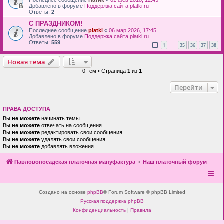
Добавлено в форуме
Поддержка сайта platki.ru
Ответы:
2
С ПРАЗДНИКОМ!
Последнее сообщение
platki
«
06 мар 2026, 17:45
Добавлено в форуме
Поддержка сайта platki.ru
Ответы:
559
1
35
36
37
38
…
Новая тема
0 тем • Страница
1
из
1
Перейти
ПРАВА ДОСТУПА
Вы
не можете
начинать темы
Вы
не можете
отвечать на сообщения
Вы
не можете
редактировать свои сообщения
Вы
не можете
удалять свои сообщения
Вы
не можете
добавлять вложения
Павловопосадская платочная мануфактура
Наш платочный форум
Создано на основе
phpBB
® Forum Software © phpBB Limited
Русская поддержка phpBB
Конфиденциальность
|
Правила