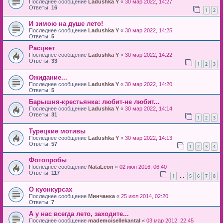
Последнее сообщение
Ladushka Y
«
30 мар 2022, 14:27
Ответы:
16
1
2
И зимою на душе лето!
Последнее сообщение
Ladushka Y
«
30 мар 2022, 14:25
Ответы:
5
Расцвет
Последнее сообщение
Ladushka Y
«
30 мар 2022, 14:22
Ответы:
33
1
2
3
Ожидание...
Последнее сообщение
Ladushka Y
«
30 мар 2022, 14:20
Ответы:
5
Барышня-крестьянка: любит-не любит...
Последнее сообщение
Ladushka Y
«
30 мар 2022, 14:14
Ответы:
31
1
2
3
Турецкие мотивы
Последнее сообщение
Ladushka Y
«
30 мар 2022, 14:13
Ответы:
57
1
2
3
4
Фотопробы
Последнее сообщение
NataLeon
«
02 июн 2016, 06:40
Ответы:
117
1
5
6
7
8
…
О куонкурсах
Последнее сообщение
Минчанка
«
25 июл 2014, 02:20
Ответы:
7
А у нас всегда лето, заходите...
Последнее сообщение
mademoisellekantal
«
03 мар 2012, 22:45