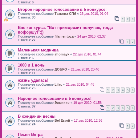
Ответы:
6
Второе народное голосование в 6 конкурсе!
Последнее сообщение
Татьяна СПб
«
26 дек 2010, 01:04
Ответы:
30
1
2
3
Вне конкурса. "Вот приморозит получше, тогда
пофоршу!":))
Последнее сообщение
filamentoza
«
24 дек 2010, 02:37
Ответы:
27
1
2
Маленькая модница
Последнее сообщение
shomayk
«
22 дек 2010, 01:44
Ответы:
6
1000 и 1 ночь
Последнее сообщение
ДОБРО
«
21 дек 2010, 20:40
Ответы:
11
жизнь удалась!
Последнее сообщение
Lilac
«
21 дек 2010, 04:48
Ответы:
75
1
2
3
4
5
6
Народное голосование в 6 конкурсе!
Последнее сообщение
Эльнико
«
19 дек 2010, 01:58
Ответы:
87
1
2
3
4
5
6
В ожидании весны
Последнее сообщение
Bel Esprit
«
17 дек 2010, 12:36
Ответы:
24
1
2
Песня Ветра