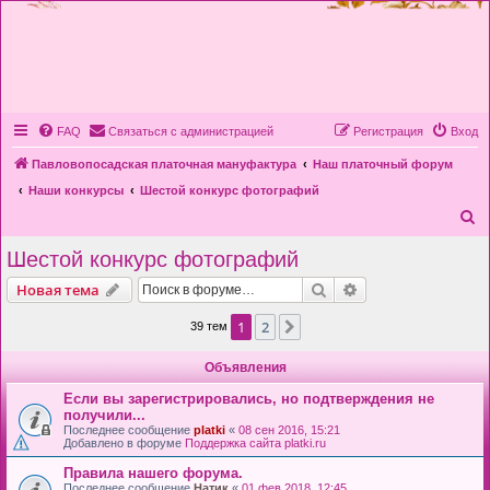
FAQ
Связаться с администрацией
Регистрация
Вход
Павловопосадская платочная мануфактура
Наш платочный форум
Наши конкурсы
Шестой конкурс фотографий
П
о
Шестой конкурс фотографий
и
Поиск
Расширенный пои
Новая тема
с
к
1
2
След.
39 тем
Объявления
Если вы зарегистрировались, но подтверждения не
получили...
Последнее сообщение
platki
«
08 сен 2016, 15:21
Добавлено в форуме
Поддержка сайта platki.ru
Правила нашего форума.
Последнее сообщение
Натик
«
01 фев 2018, 12:45