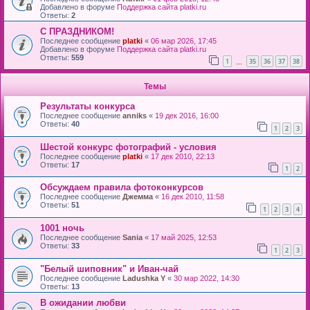
Добавлено в форуме
Поддержка сайта platki.ru
Ответы:
2
С ПРАЗДНИКОМ!
Последнее сообщение
platki
«
06 мар 2026, 17:45
Добавлено в форуме
Поддержка сайта platki.ru
Ответы:
559
1
35
36
37
38
…
Темы
Результаты конкурса
Последнее сообщение
anniks
«
19 дек 2016, 16:00
Ответы:
40
1
2
3
Шестой конкурс фотографий - условия
Последнее сообщение
platki
«
17 дек 2010, 22:13
Ответы:
17
1
2
Обсуждаем правила фотоконкурсов
Последнее сообщение
Джемма
«
16 дек 2010, 11:58
Ответы:
51
1
2
3
4
1001 ночь
Последнее сообщение
Sania
«
17 май 2025, 12:53
Ответы:
33
1
2
3
"Белый шиповник" и Иван-чай
Последнее сообщение
Ladushka Y
«
30 мар 2022, 14:30
Ответы:
13
В ожидании любви