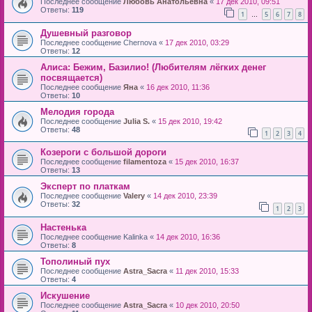
Последнее сообщение
Любовь Анатольевна
«
17 дек 2010, 09:51
Ответы:
119
1
5
6
7
8
…
Душевный разговор
Последнее сообщение
Chernova
«
17 дек 2010, 03:29
Ответы:
12
Алиса: Бежим, Базилио! (Любителям лёгких денег
посвящается)
Последнее сообщение
Яна
«
16 дек 2010, 11:36
Ответы:
10
Мелодия города
Последнее сообщение
Julia S.
«
15 дек 2010, 19:42
Ответы:
48
1
2
3
4
Козероги с большой дороги
Последнее сообщение
filamentoza
«
15 дек 2010, 16:37
Ответы:
13
Эксперт по платкам
Последнее сообщение
Valery
«
14 дек 2010, 23:39
Ответы:
32
1
2
3
Настенька
Последнее сообщение
Kalinka
«
14 дек 2010, 16:36
Ответы:
8
Тополиный пух
Последнее сообщение
Astra_Sacra
«
11 дек 2010, 15:33
Ответы:
4
Искушение
Последнее сообщение
Astra_Sacra
«
10 дек 2010, 20:50