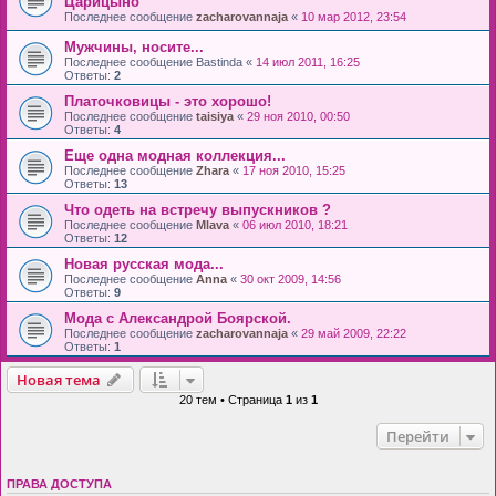
Царицыно
Последнее сообщение
zacharovannaja
«
10 мар 2012, 23:54
Мужчины, носите...
Последнее сообщение
Bastinda
«
14 июл 2011, 16:25
Ответы:
2
Платочковицы - это хорошо!
Последнее сообщение
taisiya
«
29 ноя 2010, 00:50
Ответы:
4
Еще одна модная коллекция...
Последнее сообщение
Zhara
«
17 ноя 2010, 15:25
Ответы:
13
Что одеть на встречу выпускников ?
Последнее сообщение
Mlava
«
06 июл 2010, 18:21
Ответы:
12
Новая русская мода...
Последнее сообщение
Anna
«
30 окт 2009, 14:56
Ответы:
9
Мода с Александрой Боярской.
Последнее сообщение
zacharovannaja
«
29 май 2009, 22:22
Ответы:
1
Новая тема
20 тем • Страница
1
из
1
Перейти
ПРАВА ДОСТУПА