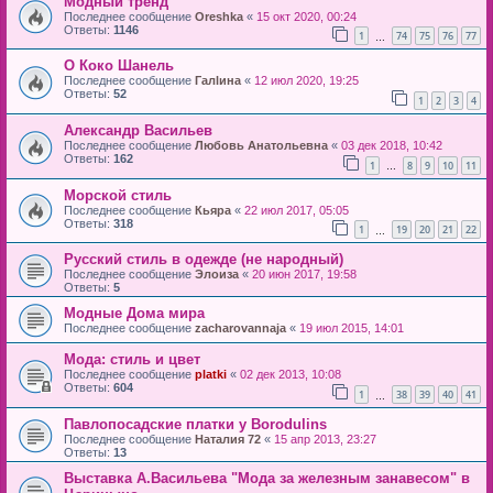
Модный тренд
Последнее сообщение
Oreshka
«
15 окт 2020, 00:24
Ответы:
1146
1
74
75
76
77
…
О Коко Шанель
Последнее сообщение
Галlина
«
12 июл 2020, 19:25
Ответы:
52
1
2
3
4
Александр Васильев
Последнее сообщение
Любовь Анатольевна
«
03 дек 2018, 10:42
Ответы:
162
1
8
9
10
11
…
Морской стиль
Последнее сообщение
Кьяра
«
22 июл 2017, 05:05
Ответы:
318
1
19
20
21
22
…
Русский стиль в одежде (не народный)
Последнее сообщение
Элоиза
«
20 июн 2017, 19:58
Ответы:
5
Модные Дома мира
Последнее сообщение
zacharovannaja
«
19 июл 2015, 14:01
Мода: стиль и цвет
Последнее сообщение
platki
«
02 дек 2013, 10:08
Ответы:
604
1
38
39
40
41
…
Павлопосадские платки у Borodulins
Последнее сообщение
Наталия 72
«
15 апр 2013, 23:27
Ответы:
13
Выставка А.Васильева "Мода за железным занавесом" в