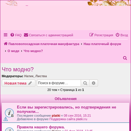
FAQ
Связаться с администрацией
Регистрация
Вход
Павловопосадская платочная мануфактура
Наш платочный форум
О моде
Что модно?
П
о
Что модно?
и
Модераторы:
Натик
,
Листва
с
Поиск
Расширенный пои
Новая тема
к
20 тем • Страница
1
из
1
Объявления
Если вы зарегистрировались, но подтверждения не
получили...
Последнее сообщение
platki
«
08 сен 2016, 15:21
Добавлено в форуме
Поддержка сайта platki.ru
Правила нашего форума.