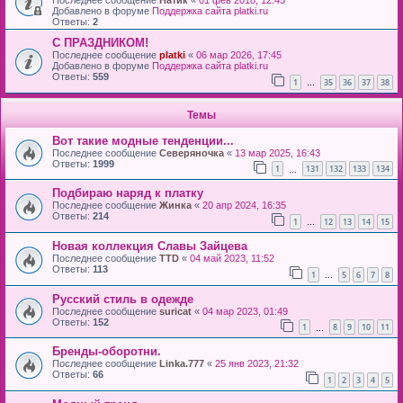
Последнее сообщение
Натик
«
01 фев 2018, 12:45
Добавлено в форуме
Поддержка сайта platki.ru
Ответы:
2
С ПРАЗДНИКОМ!
Последнее сообщение
platki
«
06 мар 2026, 17:45
Добавлено в форуме
Поддержка сайта platki.ru
Ответы:
559
1
35
36
37
38
…
Темы
Вот такие модные тенденции...
Последнее сообщение
Северяночка
«
13 мар 2025, 16:43
Ответы:
1999
1
131
132
133
134
…
Подбираю наряд к платку
Последнее сообщение
Жинка
«
20 апр 2024, 16:35
Ответы:
214
1
12
13
14
15
…
Новая коллекция Славы Зайцева
Последнее сообщение
TTD
«
04 май 2023, 11:52
Ответы:
113
1
5
6
7
8
…
Русский стиль в одежде
Последнее сообщение
suricat
«
04 мар 2023, 01:49
Ответы:
152
1
8
9
10
11
…
Бренды-оборотни.
Последнее сообщение
Linka.777
«
25 янв 2023, 21:32
Ответы:
66
1
2
3
4
5