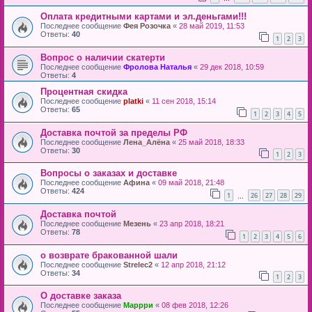
Оплата кредитными картами и эл.деньгами!!!
Последнее сообщение
Фея Розочка
«
28 май 2019, 11:53
Ответы:
40
1
2
3
Вопрос о наличии скатерти
Последнее сообщение
Фролова Наталья
«
29 дек 2018, 10:59
Ответы:
4
Процентная скидка
Последнее сообщение
platki
«
11 сен 2018, 15:14
Ответы:
65
1
2
3
4
5
Доставка почтой за пределы РФ
Последнее сообщение
Лена_Алёна
«
25 май 2018, 18:33
Ответы:
30
1
2
3
Вопросы о заказах и доставке
Последнее сообщение
Афина
«
09 май 2018, 21:48
Ответы:
424
1
26
27
28
29
…
Доставка почтой
Последнее сообщение
Мезень
«
23 апр 2018, 18:21
Ответы:
78
1
2
3
4
5
6
о возврате бракованной шали
Последнее сообщение
Strelec2
«
12 апр 2018, 21:12
Ответы:
34
1
2
3
О доставке заказа
Последнее сообщение
Маррри
«
08 фев 2018, 12:26