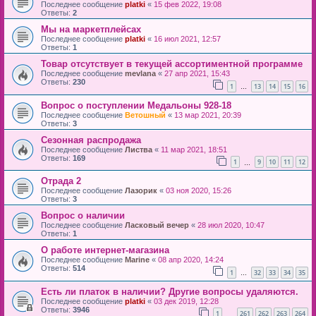
Последнее сообщение
platki
«
15 фев 2022, 19:08
Ответы:
2
Мы на маркетплейсах
Последнее сообщение
platki
«
16 июл 2021, 12:57
Ответы:
1
Товар отсутствует в текущей ассортиментной программе
Последнее сообщение
mevlana
«
27 апр 2021, 15:43
Ответы:
230
1
13
14
15
16
…
Вопрос о поступлении Медальоны 928-18
Последнее сообщение
Ветошный
«
13 мар 2021, 20:39
Ответы:
3
Сезонная распродажа
Последнее сообщение
Листва
«
11 мар 2021, 18:51
Ответы:
169
1
9
10
11
12
…
Отрада 2
Последнее сообщение
Лазорик
«
03 ноя 2020, 15:26
Ответы:
3
Вопрос о наличии
Последнее сообщение
Ласковый вечер
«
28 июл 2020, 10:47
Ответы:
1
О работе интернет-магазина
Последнее сообщение
Marine
«
08 апр 2020, 14:24
Ответы:
514
1
32
33
34
35
…
Есть ли платок в наличии? Другие вопросы удаляются.
Последнее сообщение
platki
«
03 дек 2019, 12:28
Ответы:
3946
1
261
262
263
264
…