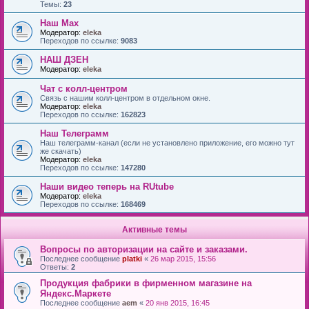
Темы:
23
Наш Max
Модератор:
eleka
Переходов по ссылке:
9083
НАШ ДЗЕН
Модератор:
eleka
Чат с колл-центром
Связь с нашим колл-центром в отдельном окне.
Модератор:
eleka
Переходов по ссылке:
162823
Наш Телеграмм
Наш телеграмм-канал (если не установлено приложение, его можно тут
же скачать)
Модератор:
eleka
Переходов по ссылке:
147280
Наши видео теперь на RUtube
Модератор:
eleka
Переходов по ссылке:
168469
Активные темы
Вопросы по авторизации на сайте и заказами.
Последнее сообщение
platki
«
26 мар 2015, 15:56
Ответы:
2
Продукция фабрики в фирменном магазине на
Яндекс.Маркете
Последнее сообщение
aem
«
20 янв 2015, 16:45