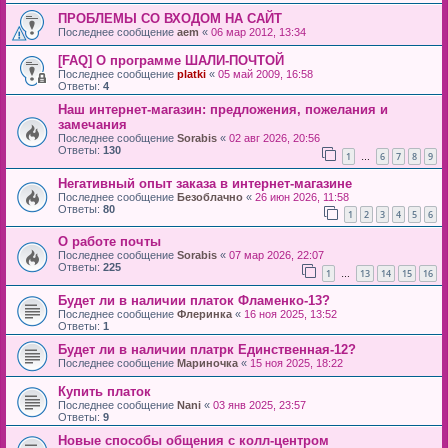
ПРОБЛЕМЫ СО ВХОДОМ НА САЙТ
Последнее сообщение
aem
«
06 мар 2012, 13:34
[FAQ] О программе ШАЛИ-ПОЧТОЙ
Последнее сообщение
platki
«
05 май 2009, 16:58
Ответы:
4
Наш интернет-магазин: предложения, пожелания и
замечания
Последнее сообщение
Sorabis
«
02 авг 2026, 20:56
Ответы:
130
1
6
7
8
9
…
Негативный опыт заказа в интернет-магазине
Последнее сообщение
Безоблачно
«
26 июн 2026, 11:58
Ответы:
80
1
2
3
4
5
6
О работе почты
Последнее сообщение
Sorabis
«
07 мар 2026, 22:07
Ответы:
225
1
13
14
15
16
…
Будет ли в наличии платок Фламенко-13?
Последнее сообщение
Флеринка
«
16 ноя 2025, 13:52
Ответы:
1
Будет ли в наличии платрк Единственная-12?
Последнее сообщение
Мариночка
«
15 ноя 2025, 18:22
Купить платок
Последнее сообщение
Nani
«
03 янв 2025, 23:57
Ответы:
9
Новые способы общения с колл-центром