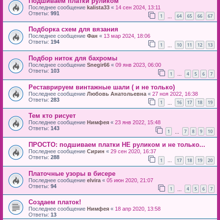
Подшиваем платки руликом
Последнее сообщение
kalista33
«
14 сен 2024, 13:11
Ответы:
991
1
64
65
66
67
…
Подборка схем для вязания
Последнее сообщение
Фан
«
13 мар 2024, 18:06
Ответы:
194
1
10
11
12
13
…
Подбор ниток для бахромы
Последнее сообщение
Snegir66
«
09 янв 2023, 06:00
Ответы:
103
1
4
5
6
7
…
Реставрируем винтажные шали ( и не только)
Последнее сообщение
Любовь Анатольевна
«
27 ноя 2022, 16:38
Ответы:
283
1
16
17
18
19
…
Тем кто рисует
Последнее сообщение
Нимфея
«
23 янв 2022, 15:48
Ответы:
143
1
7
8
9
10
…
ПРОСТО: подшиваем платки НЕ руликом и не только...
Последнее сообщение
Сирин
«
29 сен 2020, 16:37
Ответы:
288
1
17
18
19
20
…
Платочные узоры в бисере
Последнее сообщение
elvira
«
05 июн 2020, 21:07
Ответы:
94
1
4
5
6
7
…
Создаем платок!
Последнее сообщение
Нимфея
«
18 апр 2020, 13:58
Ответы:
13