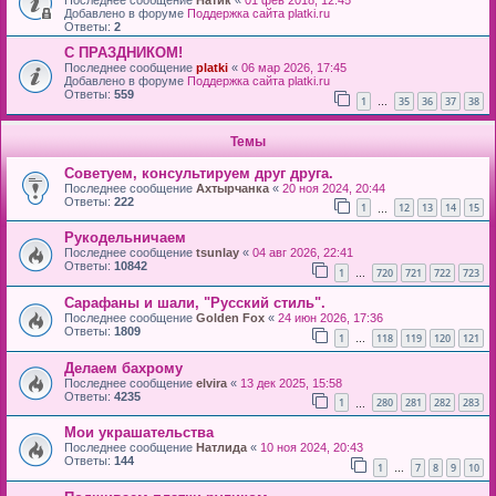
Последнее сообщение
Натик
«
01 фев 2018, 12:45
Добавлено в форуме
Поддержка сайта platki.ru
Ответы:
2
С ПРАЗДНИКОМ!
Последнее сообщение
platki
«
06 мар 2026, 17:45
Добавлено в форуме
Поддержка сайта platki.ru
Ответы:
559
1
35
36
37
38
…
Темы
Советуем, консультируем друг друга.
Последнее сообщение
Ахтырчанка
«
20 ноя 2024, 20:44
Ответы:
222
1
12
13
14
15
…
Рукодельничаем
Последнее сообщение
tsunlay
«
04 авг 2026, 22:41
Ответы:
10842
1
720
721
722
723
…
Сарафаны и шали, "Русский стиль".
Последнее сообщение
Golden Fox
«
24 июн 2026, 17:36
Ответы:
1809
1
118
119
120
121
…
Делаем бахрому
Последнее сообщение
elvira
«
13 дек 2025, 15:58
Ответы:
4235
1
280
281
282
283
…
Мои украшательства
Последнее сообщение
Натлида
«
10 ноя 2024, 20:43
Ответы:
144
1
7
8
9
10
…