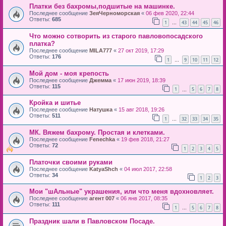
Платки без бахромы,подшитые на машинке.
Последнее сообщение
ЗеяЧерноморская
«
06 фев 2020, 22:44
Ответы:
685
1
43
44
45
46
…
Что можно сотворить из старого павловопосадского
платка?
Последнее сообщение
MILA777
«
27 окт 2019, 17:29
Ответы:
176
1
9
10
11
12
…
Мой дом - моя крепость
Последнее сообщение
Джемма
«
17 июн 2019, 18:39
Ответы:
115
1
5
6
7
8
…
Кройка и шитье
Последнее сообщение
Натушка
«
15 авг 2018, 19:26
Ответы:
511
1
32
33
34
35
…
МК. Вяжем бахрому. Простая и клетками.
Последнее сообщение
Fenechka
«
19 фев 2018, 21:27
Ответы:
72
1
2
3
4
5
Платочки своими руками
Последнее сообщение
KatyaShch
«
04 июл 2017, 22:58
Ответы:
34
1
2
3
Мои "шАльные" украшения, или что меня вдохновляет.
Последнее сообщение
агент 007
«
06 янв 2017, 08:35
Ответы:
111
1
5
6
7
8
…
Праздник шали в Павловском Посаде.