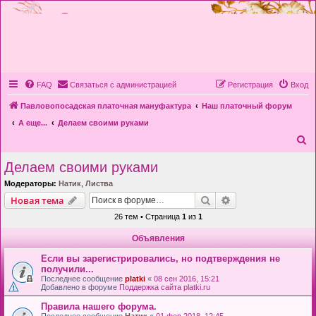
FAQ
Связаться с администрацией
Регистрация
Вход
Павловопосадская платочная мануфактура
Наш платочный форум
А еще...
Делаем своими руками
П
о
Делаем своими руками
и
Модераторы:
Натик
,
Листва
с
Поиск
Расширенный пои
Новая тема
к
26 тем • Страница
1
из
1
Объявления
Если вы зарегистрировались, но подтверждения не
получили...
Последнее сообщение
platki
«
08 сен 2016, 15:21
Добавлено в форуме
Поддержка сайта platki.ru
Правила нашего форума.