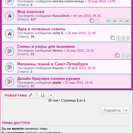
Последнее сообщение
анечка платочница
«
19 мар 2016, 13:55
Ответы:
6
Мои платочки
Последнее сообщение
KatyaShch
«
09 сен 2015, 06:35
Ответы:
417
1
25
26
27
28
…
Идеи и полезные советы
Последнее сообщение
Julia S.
«
15 июн 2015, 21:40
Ответы:
38
1
2
3
Схемы и узоры для вышивки
Последнее сообщение
Verass
«
29 апр 2015, 21:31
Ответы:
23
1
2
Магазины тканей в Санкт-Петербурге
Последнее сообщение
Kaunis
«
26 фев 2013, 09:35
Ответы:
2
Дизайн браузера своими руками
Последнее сообщение
platki
«
22 мар 2010, 16:42
Ответы:
10
Новая тема
26 тем • Страница
1
из
1
Перейти
ПРАВА ДОСТУПА
Вы
не можете
начинать темы
Вы
не можете
отвечать на сообщения