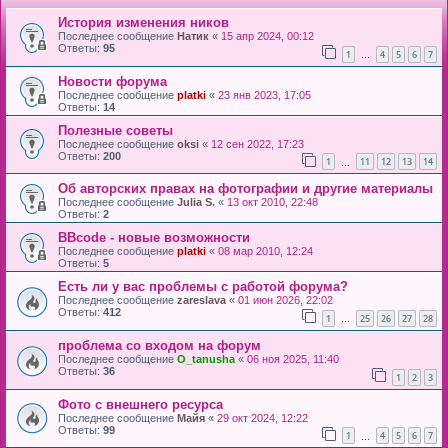
История изменения ников
Последнее сообщение
Натик
«
15 апр 2024, 00:12
Ответы:
95
1
4
5
6
7
…
Новости форума
Последнее сообщение
platki
«
23 янв 2023, 17:05
Ответы:
14
Полезные советы
Последнее сообщение
oksi
«
12 сен 2022, 17:23
Ответы:
200
1
11
12
13
14
…
Об авторских правах на фотографии и другие материалы
Последнее сообщение
Julia S.
«
13 окт 2010, 22:48
Ответы:
2
BBcode - новые возможности
Последнее сообщение
platki
«
08 мар 2010, 12:24
Ответы:
5
Есть ли у вас проблемы с работой форума?
Последнее сообщение
zareslava
«
01 июн 2026, 22:02
Ответы:
412
1
25
26
27
28
…
проблема со входом на форум
Последнее сообщение
O_tanusha
«
06 ноя 2025, 11:40
Ответы:
36
1
2
3
Фото с внешнего ресурса
Последнее сообщение
Майя
«
29 окт 2024, 12:22
Ответы:
99
1
4
5
6
7
…