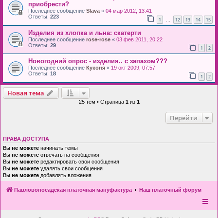
приобрести?
Последнее сообщение
Slava
«
04 мар 2012, 13:41
Ответы:
223
1
12
13
14
15
…
Изделия из хлопка и льна: скатерти
Последнее сообщение
rose-rose
«
03 фев 2011, 20:22
Ответы:
29
1
2
Новогодний опрос - изделия.. с запахом???
Последнее сообщение
Куконя
«
19 окт 2009, 07:57
Ответы:
18
1
2
Новая тема
25 тем • Страница
1
из
1
Перейти
ПРАВА ДОСТУПА
Вы
не можете
начинать темы
Вы
не можете
отвечать на сообщения
Вы
не можете
редактировать свои сообщения
Вы
не можете
удалять свои сообщения
Вы
не можете
добавлять вложения
Павловопосадская платочная мануфактура
Наш платочный форум