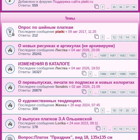
Добавлено в форуме
Поддержка сайта platki.ru
Ответы:
559
1
35
36
37
38
…
Темы
Опрос по шейным платкам
Последнее сообщение
platki
«
09 авг 2017, 11:25
Ответы:
212
1
12
13
14
15
…
О новых рисунках и артикулах (не архивируем)
Последнее сообщение
Листва
«
04 авг 2026, 20:09
Ответы:
25241
1
1680
1681
1682
1683
…
ИЗМЕНЕНИЯ В КАТАЛОГЕ
Последнее сообщение
Листва
«
04 авг 2026, 19:53
Ответы:
16327
1
1086
1087
1088
1089
…
О перевыпусках, печати по подписке и новых колоритах
Последнее сообщение
Sorabis
«
02 авг 2026, 21:09
Ответы:
20879
1
1389
1390
1391
1392
…
О художественных тенденциях.
Последнее сообщение
Жинка
«
26 мар 2024, 07:45
Ответы:
309
1
18
19
20
21
…
О выпуске платков З.А Ольшевской
Последнее сообщение
Lorika
«
24 ноя 2023, 09:11
Ответы:
178
1
9
10
11
12
…
Вопрос:Платок "Праздник", вид 18, 135х135 см