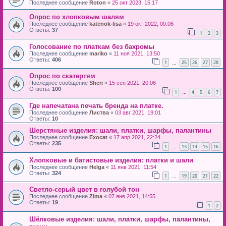
Последнее сообщение
Roton
«
25 окт 2023, 15:17
Опрос по хлопковым шалям
Последнее сообщение
katenok-lisa
«
19 окт 2022, 00:06
Ответы:
37
1
2
3
Голосование по платкам без бахромы
Последнее сообщение
mariko
«
11 ноя 2021, 13:50
Ответы:
406
1
25
26
27
28
…
Опрос по скатертям
Последнее сообщение
Sheri
«
15 сен 2021, 20:06
Ответы:
100
1
4
5
6
7
…
Где напечатана печать бренда на платке.
Последнее сообщение
Листва
«
03 авг 2021, 19:01
Ответы:
10
Шерстяные изделия: шали, платки, шарфы, палантины
Последнее сообщение
Exocat
«
17 апр 2021, 22:24
Ответы:
235
1
13
14
15
16
…
Хлопковые и батистовые изделия: платки и шали
Последнее сообщение
Helga
«
11 янв 2021, 11:54
Ответы:
324
1
19
20
21
22
…
Светло-серый цвет в голубой тон
Последнее сообщение
Zima
«
07 янв 2021, 14:55
Ответы:
19
1
2
Шёлковые изделия: шали, платки, шарфы, палантины,