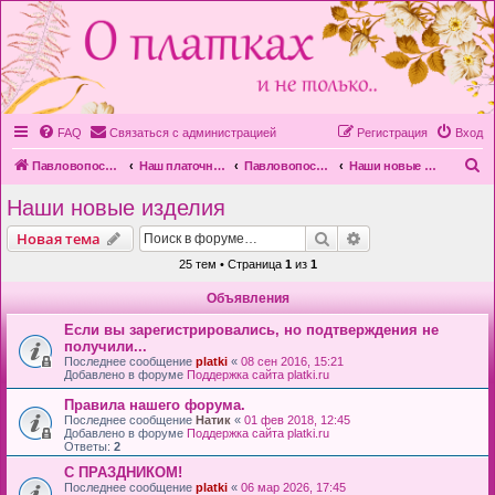
FAQ
Связаться с администрацией
Регистрация
Вход
П
Павловопосадская платочная мануфактура
Наш платочный форум
Павловопосадская платочная мануфактура
Наши новые изделия
о
Наши новые изделия
и
Поиск
Расширенный пои
Новая тема
с
25 тем • Страница
1
из
1
к
Объявления
Если вы зарегистрировались, но подтверждения не
получили...
Последнее сообщение
platki
«
08 сен 2016, 15:21
Добавлено в форуме
Поддержка сайта platki.ru
Правила нашего форума.
Последнее сообщение
Натик
«
01 фев 2018, 12:45
Добавлено в форуме
Поддержка сайта platki.ru
Ответы:
2
С ПРАЗДНИКОМ!
Последнее сообщение
platki
«
06 мар 2026, 17:45