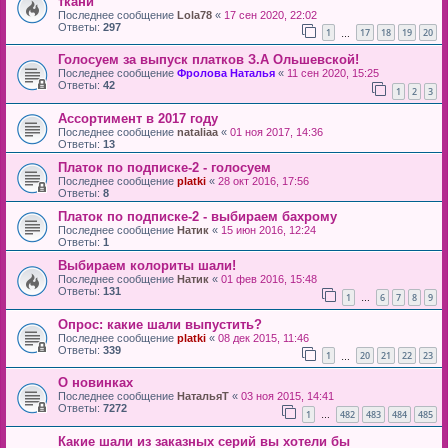
ткани
Последнее сообщение
Lola78
«
17 сен 2020, 22:02
Ответы:
297
1
17
18
19
20
…
Голосуем за выпуск платков З.А Ольшевской!
Последнее сообщение
Фролова Наталья
«
11 сен 2020, 15:25
Ответы:
42
1
2
3
Ассортимент в 2017 году
Последнее сообщение
nataliaa
«
01 ноя 2017, 14:36
Ответы:
13
Платок по подписке-2 - голосуем
Последнее сообщение
platki
«
28 окт 2016, 17:56
Ответы:
8
Платок по подписке-2 - выбираем бахрому
Последнее сообщение
Натик
«
15 июн 2016, 12:24
Ответы:
1
Выбираем колориты шали!
Последнее сообщение
Натик
«
01 фев 2016, 15:48
Ответы:
131
1
6
7
8
9
…
Опрос: какие шали выпустить?
Последнее сообщение
platki
«
08 дек 2015, 11:46
Ответы:
339
1
20
21
22
23
…
О новинках
Последнее сообщение
НатальяТ
«
03 ноя 2015, 14:41
Ответы:
7272
1
482
483
484
485
…
Какие шали из заказных серий вы хотели бы