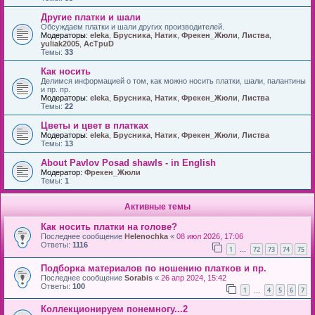
Другие платки и шали
Обсуждаем платки и шали других производителей.
Модераторы:
eleka
,
Брусника
,
Натик
,
Фрекен_Жюли
,
Листва
,
yuliak2005
,
AcTpuD
Темы:
33
Как носить
Делимся информацией о том, как можно носить платки, шали, палантины
и пр. пр.
Модераторы:
eleka
,
Брусника
,
Натик
,
Фрекен_Жюли
,
Листва
Темы:
22
Цветы и цвет в платках
Модераторы:
eleka
,
Брусника
,
Натик
,
Фрекен_Жюли
,
Листва
Темы:
13
About Pavlov Posad shawls - in English
Модератор:
Фрекен_Жюли
Темы:
1
Активные темы
Как носить платки на голове?
Последнее сообщение
Helenochka
«
08 июл 2026, 17:06
Ответы:
1116
1
72
73
74
75
…
Подборка материалов по ношению платков и пр.
Последнее сообщение
Sorabis
«
26 апр 2024, 15:42
Ответы:
100
1
4
5
6
7
…
Коллекционируем понемногу...2