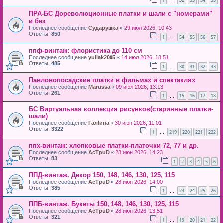
1
32
33
34
35
…
ПРА-БС Дореволюционные платки и шали с "номерами"
и без
Последнее сообщение
Сударушка
«
29 июл 2026, 10:43
Ответы:
850
1
54
55
56
57
…
ппф-винтаж: флористика до 110 см
Последнее сообщение
yuliak2005
«
14 июл 2026, 18:51
Ответы:
485
1
30
31
32
33
…
Павловопосадские платки в фильмах и спектаклях
Последнее сообщение
Marussa
«
09 июл 2026, 13:13
Ответы:
261
1
15
16
17
18
…
БС Виртуальная коллекция рисунков(старинные платки-
шали)
Последнее сообщение
Галlина
«
30 июн 2026, 11:01
Ответы:
3322
1
219
220
221
222
…
ппх-винтаж: хлопковые платки-платочки 72, 77 и др.
Последнее сообщение
AcTpuD
«
28 июн 2026, 14:23
Ответы:
83
1
2
3
4
5
6
ППД-винтаж. Декор 150, 148, 146, 130, 125, 115
Последнее сообщение
AcTpuD
«
28 июн 2026, 14:00
Ответы:
385
1
23
24
25
26
…
ППБ-винтаж. Букеты 150, 148, 146, 130, 125, 115
Последнее сообщение
AcTpuD
«
28 июн 2026, 13:51
Ответы:
321
1
19
20
21
22
…