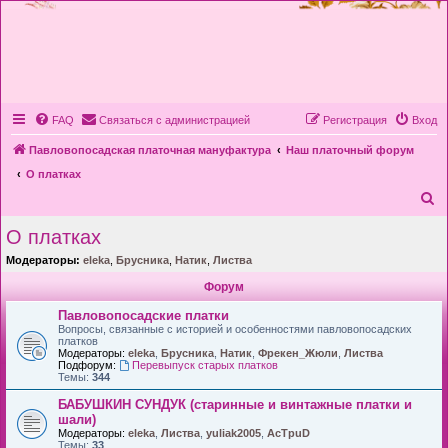
FAQ
Связаться с администрацией
Регистрация
Вход
Павловопосадская платочная мануфактура
Наш платочный форум
О платках
П
о
О платках
и
Модераторы:
eleka
,
Брусника
,
Натик
,
Листва
с
Форум
к
Павловопосадские платки
Вопросы, связанные с историей и особенностями павловопосадских
платков
Модераторы:
eleka
,
Брусника
,
Натик
,
Фрекен_Жюли
,
Листва
Подфорум:
Перевыпуск старых платков
Темы:
344
БАБУШКИН СУНДУК (старинные и винтажные платки и
шали)
Модераторы:
eleka
,
Листва
,
yuliak2005
,
AcTpuD
Темы:
33