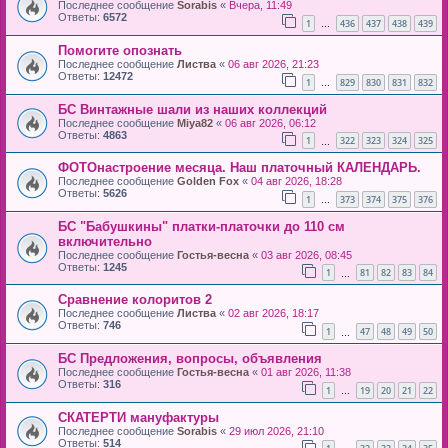
Последнее сообщение
Sorabis
«
Вчера, 11:49
Ответы:
6572
1
436
437
438
439
…
Помогите опознать
Последнее сообщение
Листва
«
06 авг 2026, 21:23
Ответы:
12472
1
829
830
831
832
…
БС Винтажные шали из наших коллекций
Последнее сообщение
Miya82
«
06 авг 2026, 06:12
Ответы:
4863
1
322
323
324
325
…
ФОТОнастроение месяца. Наш платочный КАЛЕНДАРЬ.
Последнее сообщение
Golden Fox
«
04 авг 2026, 18:28
Ответы:
5626
1
373
374
375
376
…
БС "Бабушкины" платки-платочки до 110 см
включительно
Последнее сообщение
Гостья-весна
«
03 авг 2026, 08:45
Ответы:
1245
1
81
82
83
84
…
Сравнение колоритов 2
Последнее сообщение
Листва
«
02 авг 2026, 18:17
Ответы:
746
1
47
48
49
50
…
БС Предложения, вопросы, объявления
Последнее сообщение
Гостья-весна
«
01 авг 2026, 11:38
Ответы:
316
1
19
20
21
22
…
СКАТЕРТИ мануфактуры
Последнее сообщение
Sorabis
«
29 июл 2026, 21:10
Ответы:
514