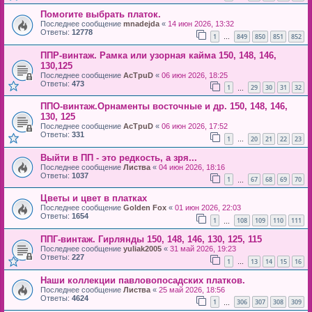
Помогите выбрать платок.
Последнее сообщение
mnadejda
«
14 июн 2026, 13:32
Ответы:
12778
1
849
850
851
852
…
ППР-винтаж. Рамка или узорная кайма 150, 148, 146,
130,125
Последнее сообщение
AcTpuD
«
06 июн 2026, 18:25
Ответы:
473
1
29
30
31
32
…
ППО-винтаж.Орнаменты восточные и др. 150, 148, 146,
130, 125
Последнее сообщение
AcTpuD
«
06 июн 2026, 17:52
Ответы:
331
1
20
21
22
23
…
Выйти в ПП - это редкость, а зря...
Последнее сообщение
Листва
«
04 июн 2026, 18:16
Ответы:
1037
1
67
68
69
70
…
Цветы и цвет в платках
Последнее сообщение
Golden Fox
«
01 июн 2026, 22:03
Ответы:
1654
1
108
109
110
111
…
ППГ-винтаж. Гирлянды 150, 148, 146, 130, 125, 115
Последнее сообщение
yuliak2005
«
31 май 2026, 19:23
Ответы:
227
1
13
14
15
16
…
Наши коллекции павловопосадских платков.
Последнее сообщение
Листва
«
25 май 2026, 18:56
Ответы:
4624
1
306
307
308
309
…