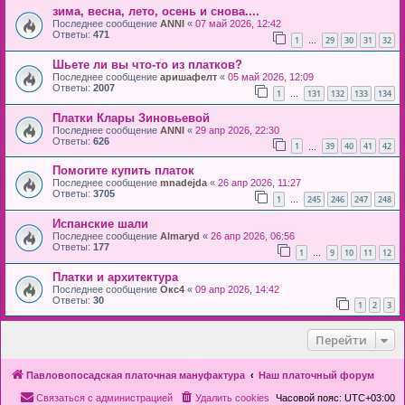
зима, весна, лето, осень и снова....
Последнее сообщение
ANNI
«
07 май 2026, 12:42
Ответы:
471
1
29
30
31
32
…
Шьете ли вы что-то из платков?
Последнее сообщение
аришафелт
«
05 май 2026, 12:09
Ответы:
2007
1
131
132
133
134
…
Платки Клары Зиновьевой
Последнее сообщение
ANNI
«
29 апр 2026, 22:30
Ответы:
626
1
39
40
41
42
…
Помогите купить платок
Последнее сообщение
mnadejda
«
26 апр 2026, 11:27
Ответы:
3705
1
245
246
247
248
…
Испанские шали
Последнее сообщение
Almaryd
«
26 апр 2026, 06:56
Ответы:
177
1
9
10
11
12
…
Платки и архитектура
Последнее сообщение
Окс4
«
09 апр 2026, 14:42
Ответы:
30
1
2
3
Перейти
Павловопосадская платочная мануфактура
Наш платочный форум
Связаться с администрацией
Удалить cookies
Часовой пояс:
UTC+03:00