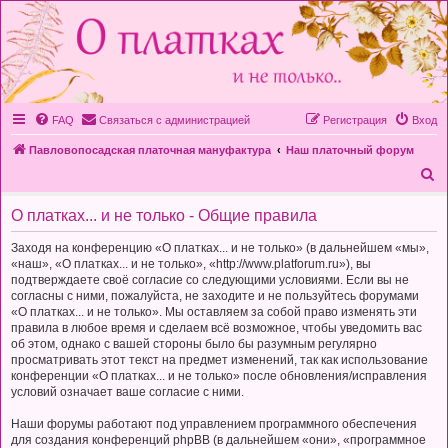
FAQ
Связаться с администрацией
Регистрация
Вход
Павловопосадская платочная мануфактура
Наш платочный форум
П
о
О платках... и не только - Общие правила
и
с
Заходя на конференцию «О платках... и не только» (в дальнейшем «мы»,
«наш», «О платках... и не только», «http://www.platforum.ru»), вы
к
подтверждаете своё согласие со следующими условиями. Если вы не
согласны с ними, пожалуйста, не заходите и не пользуйтесь форумами
«О платках... и не только». Мы оставляем за собой право изменять эти
правила в любое время и сделаем всё возможное, чтобы уведомить вас
об этом, однако с вашей стороны было бы разумным регулярно
просматривать этот текст на предмет изменений, так как использование
конференции «О платках... и не только» после обновления/исправления
условий означает ваше согласие с ними.
Наши форумы работают под управлением программного обеспечения
для создания конференций phpBB (в дальнейшем «они», «программное