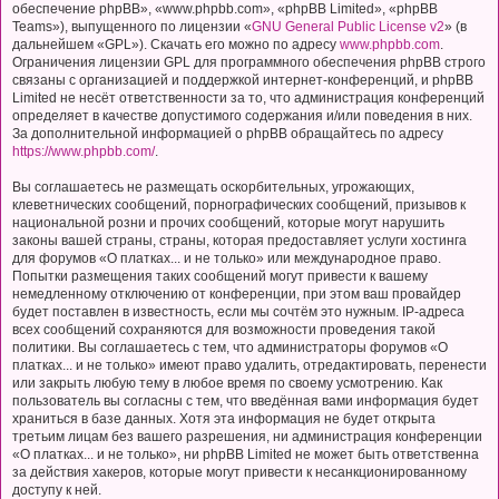
обеспечение phpBB», «www.phpbb.com», «phpBB Limited», «phpBB
Teams»), выпущенного по лицензии «
GNU General Public License v2
» (в
дальнейшем «GPL»). Скачать его можно по адресу
www.phpbb.com
.
Ограничения лицензии GPL для программного обеспечения phpBB строго
связаны с организацией и поддержкой интернет-конференций, и phpBB
Limited не несёт ответственности за то, что администрация конференций
определяет в качестве допустимого содержания и/или поведения в них.
За дополнительной информацией о phpBB обращайтесь по адресу
https://www.phpbb.com/
.
Вы соглашаетесь не размещать оскорбительных, угрожающих,
клеветнических сообщений, порнографических сообщений, призывов к
национальной розни и прочих сообщений, которые могут нарушить
законы вашей страны, страны, которая предоставляет услуги хостинга
для форумов «О платках... и не только» или международное право.
Попытки размещения таких сообщений могут привести к вашему
немедленному отключению от конференции, при этом ваш провайдер
будет поставлен в известность, если мы сочтём это нужным. IP-адреса
всех сообщений сохраняются для возможности проведения такой
политики. Вы соглашаетесь с тем, что администраторы форумов «О
платках... и не только» имеют право удалить, отредактировать, перенести
или закрыть любую тему в любое время по своему усмотрению. Как
пользователь вы согласны с тем, что введённая вами информация будет
храниться в базе данных. Хотя эта информация не будет открыта
третьим лицам без вашего разрешения, ни администрация конференции
«О платках... и не только», ни phpBB Limited не может быть ответственна
за действия хакеров, которые могут привести к несанкционированному
доступу к ней.