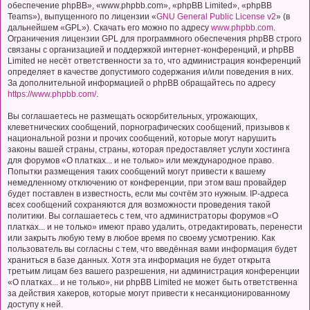
обеспечение phpBB», «www.phpbb.com», «phpBB Limited», «phpBB
Teams»), выпущенного по лицензии «
GNU General Public License v2
» (в
дальнейшем «GPL»). Скачать его можно по адресу
www.phpbb.com
.
Ограничения лицензии GPL для программного обеспечения phpBB строго
связаны с организацией и поддержкой интернет-конференций, и phpBB
Limited не несёт ответственности за то, что администрация конференций
определяет в качестве допустимого содержания и/или поведения в них.
За дополнительной информацией о phpBB обращайтесь по адресу
https://www.phpbb.com/
.
Вы соглашаетесь не размещать оскорбительных, угрожающих,
клеветнических сообщений, порнографических сообщений, призывов к
национальной розни и прочих сообщений, которые могут нарушить
законы вашей страны, страны, которая предоставляет услуги хостинга
для форумов «О платках... и не только» или международное право.
Попытки размещения таких сообщений могут привести к вашему
немедленному отключению от конференции, при этом ваш провайдер
будет поставлен в известность, если мы сочтём это нужным. IP-адреса
всех сообщений сохраняются для возможности проведения такой
политики. Вы соглашаетесь с тем, что администраторы форумов «О
платках... и не только» имеют право удалить, отредактировать, перенести
или закрыть любую тему в любое время по своему усмотрению. Как
пользователь вы согласны с тем, что введённая вами информация будет
храниться в базе данных. Хотя эта информация не будет открыта
третьим лицам без вашего разрешения, ни администрация конференции
«О платках... и не только», ни phpBB Limited не может быть ответственна
за действия хакеров, которые могут привести к несанкционированному
доступу к ней.