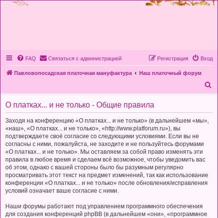
FAQ
Связаться с администрацией
Регистрация
Вход
Павловопосадская платочная мануфактура
Наш платочный форум
П
о
О платках... и не только - Общие правила
и
с
Заходя на конференцию «О платках... и не только» (в дальнейшем «мы»,
«наш», «О платках... и не только», «http://www.platforum.ru»), вы
к
подтверждаете своё согласие со следующими условиями. Если вы не
согласны с ними, пожалуйста, не заходите и не пользуйтесь форумами
«О платках... и не только». Мы оставляем за собой право изменять эти
правила в любое время и сделаем всё возможное, чтобы уведомить вас
об этом, однако с вашей стороны было бы разумным регулярно
просматривать этот текст на предмет изменений, так как использование
конференции «О платках... и не только» после обновления/исправления
условий означает ваше согласие с ними.
Наши форумы работают под управлением программного обеспечения
для создания конференций phpBB (в дальнейшем «они», «программное