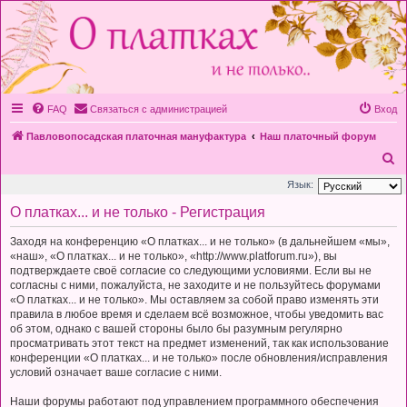
FAQ
Связаться с администрацией
Вход
Павловопосадская платочная мануфактура
Наш платочный форум
П
о
Язык:
и
О платках... и не только - Регистрация
с
Заходя на конференцию «О платках... и не только» (в дальнейшем «мы»,
к
«наш», «О платках... и не только», «http://www.platforum.ru»), вы
подтверждаете своё согласие со следующими условиями. Если вы не
согласны с ними, пожалуйста, не заходите и не пользуйтесь форумами
«О платках... и не только». Мы оставляем за собой право изменять эти
правила в любое время и сделаем всё возможное, чтобы уведомить вас
об этом, однако с вашей стороны было бы разумным регулярно
просматривать этот текст на предмет изменений, так как использование
конференции «О платках... и не только» после обновления/исправления
условий означает ваше согласие с ними.
Наши форумы работают под управлением программного обеспечения