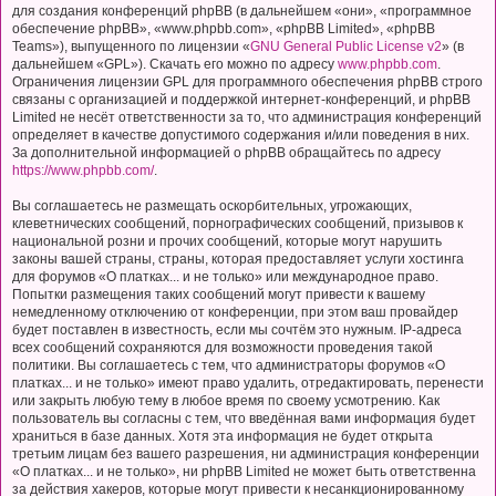
для создания конференций phpBB (в дальнейшем «они», «программное
обеспечение phpBB», «www.phpbb.com», «phpBB Limited», «phpBB
Teams»), выпущенного по лицензии «
GNU General Public License v2
» (в
дальнейшем «GPL»). Скачать его можно по адресу
www.phpbb.com
.
Ограничения лицензии GPL для программного обеспечения phpBB строго
связаны с организацией и поддержкой интернет-конференций, и phpBB
Limited не несёт ответственности за то, что администрация конференций
определяет в качестве допустимого содержания и/или поведения в них.
За дополнительной информацией о phpBB обращайтесь по адресу
https://www.phpbb.com/
.
Вы соглашаетесь не размещать оскорбительных, угрожающих,
клеветнических сообщений, порнографических сообщений, призывов к
национальной розни и прочих сообщений, которые могут нарушить
законы вашей страны, страны, которая предоставляет услуги хостинга
для форумов «О платках... и не только» или международное право.
Попытки размещения таких сообщений могут привести к вашему
немедленному отключению от конференции, при этом ваш провайдер
будет поставлен в известность, если мы сочтём это нужным. IP-адреса
всех сообщений сохраняются для возможности проведения такой
политики. Вы соглашаетесь с тем, что администраторы форумов «О
платках... и не только» имеют право удалить, отредактировать, перенести
или закрыть любую тему в любое время по своему усмотрению. Как
пользователь вы согласны с тем, что введённая вами информация будет
храниться в базе данных. Хотя эта информация не будет открыта
третьим лицам без вашего разрешения, ни администрация конференции
«О платках... и не только», ни phpBB Limited не может быть ответственна
за действия хакеров, которые могут привести к несанкционированному