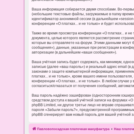
Ваша информация собирается двумя способами. Во-первых,
(небольшие текстовые файлы, загружаемые в папку времен
идентификатор анонимной сессии (в дальнейшем «session-
конференции «О платках... и не только» и будет использ
Также во время просмотра конференции «О платках... и не
документа, целью которого является рассмотрение стран
которые вы отправляете на форум. Этими данными могут 
сообщения»), данные, указанные при регистрации в конфер
авторизации (в дальнейшем «ваши сообщения»).
Ваша учётная запись будет содержать, как минимум, одн
записью (далее «ваш пароль») и реальный адрес email (в 
законами о защите компьютерной информации, применяем
платках... и не только», кроме вашего имени пользователя
конференции «О платках... и не только». В любом случае у
согласиться/отказаться от получения сообщений, автома
Ваш пароль надёжно зашифрован (односторонним хэширован
средством доступа к вашей учётной записи на форумах «О пл
phpBB Limited, ни другое третье лицо не вправе спрашива
пароля «Забыли пароль?», предусмотренной программным 
phpBB сгенерирует вам новый пароль для вашей учётной з
Павловопосадская платочная мануфактура
Наш плато