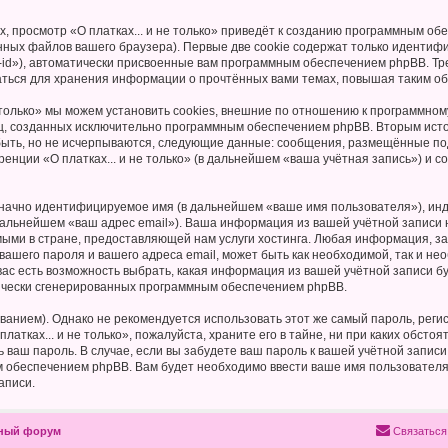
 просмотр «О платках... и не только» приведёт к созданию программным об
ных файлов вашего браузера). Первые две cookie содержат только идентифик
id»), автоматически присвоенные вам программным обеспечением phpBB. Тре
оваться для хранения информации о прочтённых вами темах, повышая таким о
 только» мы можем установить cookies, внешние по отношению к программном
иц, созданных исключительно программным обеспечением phpBB. Вторым ис
быть, но не исчерпываются, следующие данные: сообщения, размещённые по
енции «О платках... и не только» (в дальнейшем «ваша учётная запись») и 
означно идентифицируемое имя (в дальнейшем «ваше имя пользователя»), ин
дальнейшем «ваш адрес email»). Ваша информация из вашей учётной записи н
ыми в стране, предоставляющей нам услуги хостинга. Любая информация, з
, вашего пароля и вашего адреса email, может быть как необходимой, так и н
 вас есть возможность выбрать, какая информация из вашей учётной записи бу
тически сгенерированных программным обеспечением phpBB.
ием). Однако не рекомендуется использовать этот же самый пароль, регист
атках... и не только», пожалуйста, храните его в тайне, ни при каких обстоят
ть ваш пароль. В случае, если вы забудете ваш пароль к вашей учётной запи
обеспечением phpBB. Вам будет необходимо ввести ваше имя пользователя и
аписи.
чный форум
Связаться