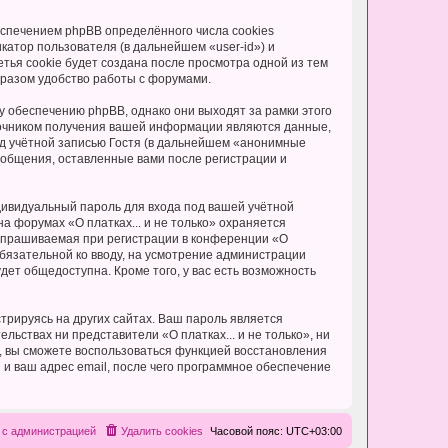
еспечением phpBB определённого числа cookies
атор пользователя (в дальнейшем «user-id») и
тья cookie будет создана после просмотра одной из тем
бразом удобство работы с форумами.
у обеспечению phpBB, однако они выходят за рамки этого
точником получения вашей информации являются данные,
д учётной записью Гостя (в дальнейшем «анонимные
сообщения, оставленные вами после регистрации и
дивидуальный пароль для входа под вашей учётной
а форумах «О платках... и не только» охраняется
апрашиваемая при регистрации в конференции «О
еобязательной ко вводу, на усмотрение администрации
дет общедоступна. Кроме того, у вас есть возможность
рируясь на других сайтах. Ваш пароль является
ельствах ни представители «О платках... и не только», ни
си, вы сможете воспользоваться функцией восстановления
 ваш адрес email, после чего программное обеспечение
 с администрацией
Удалить cookies
Часовой пояс:
UTC+03:00