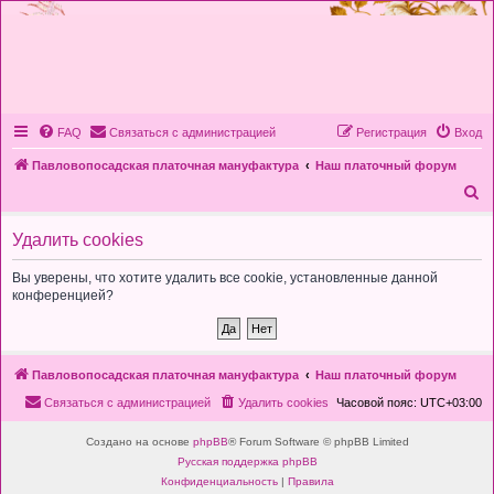
FAQ
Связаться с администрацией
Регистрация
Вход
Павловопосадская платочная мануфактура
Наш платочный форум
П
о
Удалить cookies
и
с
Вы уверены, что хотите удалить все cookie, установленные данной
конференцией?
к
Павловопосадская платочная мануфактура
Наш платочный форум
Связаться с администрацией
Удалить cookies
Часовой пояс:
UTC+03:00
Создано на основе
phpBB
® Forum Software © phpBB Limited
Русская поддержка phpBB
Конфиденциальность
|
Правила