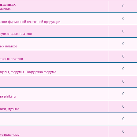
газинах
0
азинах
0
алоги фирменной платочной продукции
0
уск старых платков
0
ых платков
0
тарых платков
0
азделы, форумы. Поддержка форума
0
0
 platki.ru
0
ниги, музыка.
0
0
о-страшному