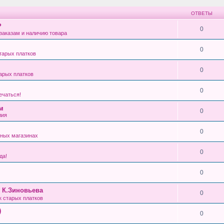
ОТВЕТЫ
?
0
заказам и наличию товара
0
тарых платков
0
арых платков
0
ечаться!
см
0
лия
0
ных магазинах
0
да!
0
, К.Зиновьева
0
 старых платков
)
0