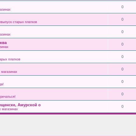
0
азинах
0
выпуск старых платков
0
азинах
ква
0
зинах
0
арых платков
0
 магазинах
0
да!
0
тречаться!
ещенске, Амурской о
0
 магазинах