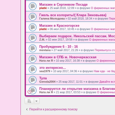
Магазин в Сергиевом Посаде
platki
» 25 май 2018, 12:09 » в форуме
О фирменных маг
Гжель все колориты!( Клара Зиновьева)
Галина Молодова
» 02 май 2018, 18:34 » в форуме
Пере
Магазин в Красногорске
platki
» 06 июл 2017, 10:45 » в форуме
О фирменных маг
Выбираем подарок. Никольский пассаж. Мос
Z.M.
» 02 июн 2017, 19:58 » в форуме
О фирменных мага
Пробуждение 6 - 10 - 16
mevlana
» 27 май 2017, 21:26 » в форуме
Перевыпуск ст
Магазин в СПБ м. Новочеркасская
Ната ли Я
» 10 апр 2017, 16:38 » в форуме
О фирменных
это интересно...
sea1979
» 10 апр 2017, 04:36 » в форуме
Нам еда - не бе
Тула
Geroda2004
» 25 мар 2017, 11:01 » в форуме
Давайте вс
Планируется ли открытие магазина в Благов
Ната ли Я
» 21 мар 2017, 03:53 » в форуме
О фирменных
Перейти к расширенному поиску