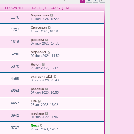
ПРОСМОТРЫ
ПОСЛЕДНЕЕ СООБЩЕНИЕ
Мариночка
1176
15 ноя 2025, 18:22
Синеокая
1237
10 окт 2025, 01:58
pecenka
1616
07 июн 2025, 14:55
olgaballet
6290
09 фев 2024, 14:52
Roton
5870
25 окт 2023, 15:17
екатерина111
4569
30 сен 2023, 23:48
pecenka
4594
07 сен 2023, 16:55
Tita
4457
25 авг 2023, 16:02
mevlana
3942
07 янв 2022, 00:07
Rysa
5737
23 окт 2021, 19:37