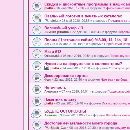
Скидки и дисконтные программы в наших ма
platki
» 16 июл 2020, 17:36 » в форуме
О фирменных маг
Овальный логотип в печатных каталогах
eleka
» 28 май 2020, 20:53 » в форуме
Печатные кат
Волшебный узор -13
Зимняя рябина
» 22 дек 2019, 00:54 » в форуме
Перевып
Пионы (Цветочная кайма) 943-00, 14, 14а, 18
Афина
» 07 авг 2019, 19:16 » в форуме
Перевыпуск стар
Маки 612
Оксана66
» 08 июл 2019, 20:54 » в форуме
Перевыпуск с
Нужен ли на форуме чат с коллцентром?
platki
» 24 май 2019, 12:38 » в форуме
Структура: р
Декорирование тортов
Фан
» 22 мар 2019, 21:56 » в форуме
Нам еда - не беда!
Неточность
Аманита
» 07 янв 2019, 14:04 » в форуме
Поддержка сайта
Памятник платку
platki
» 03 дек 2018, 19:48 » в форуме
Искусство, кино, к
БУДЬТЕ ОСТОРОЖНЫ
Анжела
» 30 ноя 2018, 00:21 » в форуме
Жалобная книга
Достопримечательности моего города
Black_Cat
» 08 авг 2018, 22:30 » в форуме
Флудим п