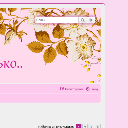
Поиск
Расширенный пои
Регистрация
Вход
1
2
3
След.
Найдено 75 результатов