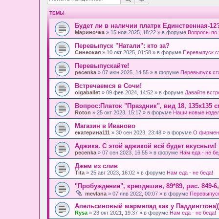
ТЕМЫ
Будет ли в наличии платрк Единственная-12
Мариночка
» 15 ноя 2025, 18:22 » в форуме
Вопросы по 
Перевыпуск "Натали": кто за?
Синеокая
» 10 окт 2025, 01:58 » в форуме
Перевыпуск с
Перевыпускайте!
pecenka
» 07 июн 2025, 14:55 » в форуме
Перевыпуск ст
Встречаемся в Сочи!
olgaballet
» 09 фев 2024, 14:52 » в форуме
Давайте встр
Вопрос:Платок "Праздник", вид 18, 135х135 
Roton
» 25 окт 2023, 15:17 » в форуме
Наши новые изде
Магазин в Иваново
екатерина111
» 30 сен 2023, 23:48 » в форуме
О фирмен
Аджика. С этой аджикой всё будет вкусным!
pecenka
» 07 сен 2023, 16:55 » в форуме
Нам еда - не бе
Джем из слив
Tita
» 25 авг 2023, 16:02 » в форуме
Нам еда - не беда!
"Пробуждение", крепдешин, 89*89, рис. 849-6
mevlana
» 07 янв 2022, 00:07 » в форуме
Перевыпуск
Апельсиновый мармелад как у Паддингтона)
Rysa
» 23 окт 2021, 19:37 » в форуме
Нам еда - не беда!