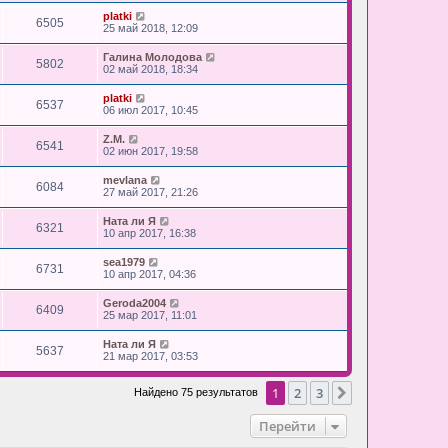
platki
6505
25 май 2018, 12:09
Галина Молодова
5802
02 май 2018, 18:34
platki
6537
06 июл 2017, 10:45
Z.M.
6541
02 июн 2017, 19:58
mevlana
6084
27 май 2017, 21:26
Ната ли Я
6321
10 апр 2017, 16:38
sea1979
6731
10 апр 2017, 04:36
Geroda2004
6409
25 мар 2017, 11:01
Ната ли Я
5637
21 мар 2017, 03:53
1
2
3
След.
Найдено 75 результатов
Перейти