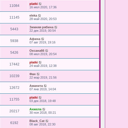
platki
11084
16 июл 2020, 17:36
eleka
11145
28 май 2020, 20:53
Зимняя рябина
5443
22 дек 2019, 00:54
Афина
5938
07 авг 2019, 19:16
Оксана66
5426
08 июл 2019, 20:54
platki
17442
24 май 2019, 12:38
Фан
10239
22 мар 2019, 21:56
Аманита
12672
07 янв 2019, 14:04
platki
11755
03 дек 2018, 19:48
Анжела
20217
30 ноя 2018, 00:21
Black_Cat
6192
08 авг 2018, 22:30