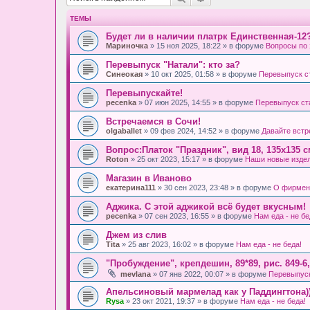
ТЕМЫ
Будет ли в наличии платрк Единственная-12
Мариночка
» 15 ноя 2025, 18:22 » в форуме
Вопросы по 
Перевыпуск "Натали": кто за?
Синеокая
» 10 окт 2025, 01:58 » в форуме
Перевыпуск с
Перевыпускайте!
pecenka
» 07 июн 2025, 14:55 » в форуме
Перевыпуск ст
Встречаемся в Сочи!
olgaballet
» 09 фев 2024, 14:52 » в форуме
Давайте встр
Вопрос:Платок "Праздник", вид 18, 135х135 
Roton
» 25 окт 2023, 15:17 » в форуме
Наши новые изде
Магазин в Иваново
екатерина111
» 30 сен 2023, 23:48 » в форуме
О фирмен
Аджика. С этой аджикой всё будет вкусным!
pecenka
» 07 сен 2023, 16:55 » в форуме
Нам еда - не бе
Джем из слив
Tita
» 25 авг 2023, 16:02 » в форуме
Нам еда - не беда!
"Пробуждение", крепдешин, 89*89, рис. 849-6
mevlana
» 07 янв 2022, 00:07 » в форуме
Перевыпуск
Апельсиновый мармелад как у Паддингтона)
Rysa
» 23 окт 2021, 19:37 » в форуме
Нам еда - не беда!