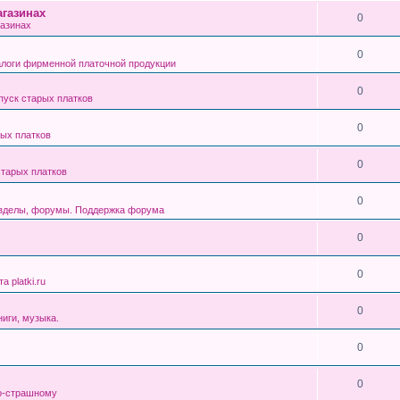
газинах
0
азинах
0
алоги фирменной платочной продукции
0
уск старых платков
0
ых платков
0
тарых платков
0
азделы, форумы. Поддержка форума
0
0
 platki.ru
0
ниги, музыка.
0
0
о-страшному