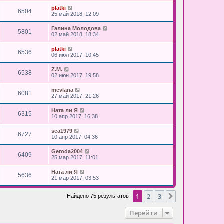
platki
6504
25 май 2018, 12:09
Галина Молодова
5801
02 май 2018, 18:34
platki
6536
06 июл 2017, 10:45
Z.M.
6538
02 июн 2017, 19:58
mevlana
6081
27 май 2017, 21:26
Ната ли Я
6315
10 апр 2017, 16:38
sea1979
6727
10 апр 2017, 04:36
Geroda2004
6409
25 мар 2017, 11:01
Ната ли Я
5636
21 мар 2017, 03:53
1
2
3
След.
Найдено 75 результатов
Перейти