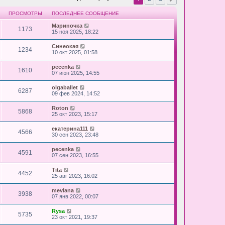
ПРОСМОТРЫ
ПОСЛЕДНЕЕ СООБЩЕНИЕ
Мариночка
1173
15 ноя 2025, 18:22
Синеокая
1234
10 окт 2025, 01:58
pecenka
1610
07 июн 2025, 14:55
olgaballet
6287
09 фев 2024, 14:52
Roton
5868
25 окт 2023, 15:17
екатерина111
4566
30 сен 2023, 23:48
pecenka
4591
07 сен 2023, 16:55
Tita
4452
25 авг 2023, 16:02
mevlana
3938
07 янв 2022, 00:07
Rysa
5735
23 окт 2021, 19:37