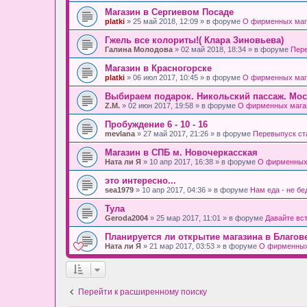
Магазин в Сергиевом Посаде
platki
» 25 май 2018, 12:09 » в форуме
О фирменных маг
Гжель все колориты!( Клара Зиновьева)
Галина Молодова
» 02 май 2018, 18:34 » в форуме
Пере
Магазин в Красногорске
platki
» 06 июл 2017, 10:45 » в форуме
О фирменных маг
Выбираем подарок. Никольский пассаж. Мос
Z.M.
» 02 июн 2017, 19:58 » в форуме
О фирменных мага
Пробуждение 6 - 10 - 16
mevlana
» 27 май 2017, 21:26 » в форуме
Перевыпуск ст
Магазин в СПБ м. Новочеркасская
Ната ли Я
» 10 апр 2017, 16:38 » в форуме
О фирменных
это интересно...
sea1979
» 10 апр 2017, 04:36 » в форуме
Нам еда - не бе
Тула
Geroda2004
» 25 мар 2017, 11:01 » в форуме
Давайте вс
Планируется ли открытие магазина в Благов
Ната ли Я
» 21 мар 2017, 03:53 » в форуме
О фирменных
Перейти к расширенному поиску