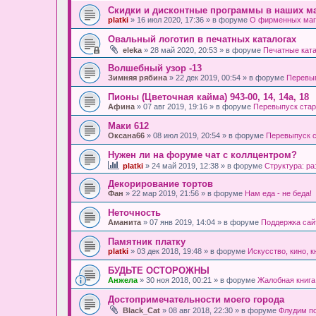
Скидки и дисконтные программы в наших ма
platki
» 16 июл 2020, 17:36 » в форуме
О фирменных маг
Овальный логотип в печатных каталогах
eleka
» 28 май 2020, 20:53 » в форуме
Печатные кат
Волшебный узор -13
Зимняя рябина
» 22 дек 2019, 00:54 » в форуме
Перевып
Пионы (Цветочная кайма) 943-00, 14, 14а, 18
Афина
» 07 авг 2019, 19:16 » в форуме
Перевыпуск стар
Маки 612
Оксана66
» 08 июл 2019, 20:54 » в форуме
Перевыпуск с
Нужен ли на форуме чат с коллцентром?
platki
» 24 май 2019, 12:38 » в форуме
Структура: р
Декорирование тортов
Фан
» 22 мар 2019, 21:56 » в форуме
Нам еда - не беда!
Неточность
Аманита
» 07 янв 2019, 14:04 » в форуме
Поддержка сайта
Памятник платку
platki
» 03 дек 2018, 19:48 » в форуме
Искусство, кино, к
БУДЬТЕ ОСТОРОЖНЫ
Анжела
» 30 ноя 2018, 00:21 » в форуме
Жалобная книга
Достопримечательности моего города
Black_Cat
» 08 авг 2018, 22:30 » в форуме
Флудим п