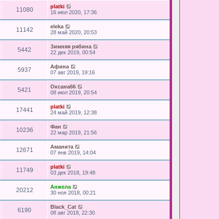
platki
11080
16 июл 2020, 17:36
eleka
11142
28 май 2020, 20:53
Зимняя рябина
5442
22 дек 2019, 00:54
Афина
5937
07 авг 2019, 19:16
Оксана66
5421
08 июл 2019, 20:54
platki
17441
24 май 2019, 12:38
Фан
10236
22 мар 2019, 21:56
Аманита
12671
07 янв 2019, 14:04
platki
11749
03 дек 2018, 19:48
Анжела
20212
30 ноя 2018, 00:21
Black_Cat
6190
08 авг 2018, 22:30