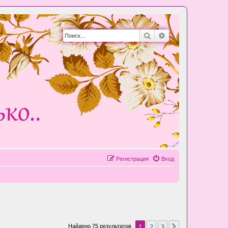
Поиск
Расширенный пои
Регистрация
Вход
1
2
3
След.
Найдено 75 результатов