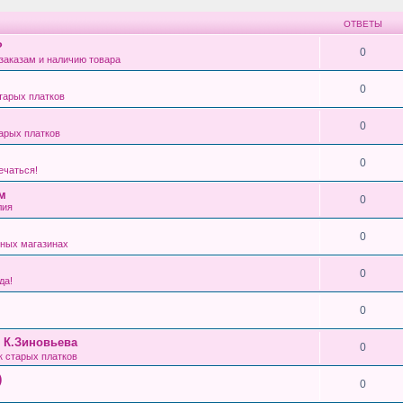
ОТВЕТЫ
?
0
заказам и наличию товара
0
тарых платков
0
арых платков
0
ечаться!
см
0
лия
0
ных магазинах
0
да!
0
, К.Зиновьева
0
 старых платков
)
0