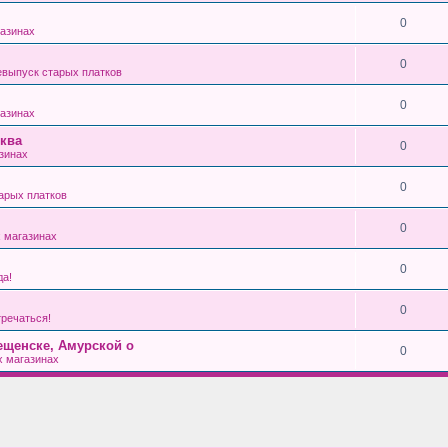
0
азинах
0
выпуск старых платков
0
азинах
ква
0
зинах
0
арых платков
0
 магазинах
0
да!
0
тречаться!
ещенске, Амурской о
0
 магазинах