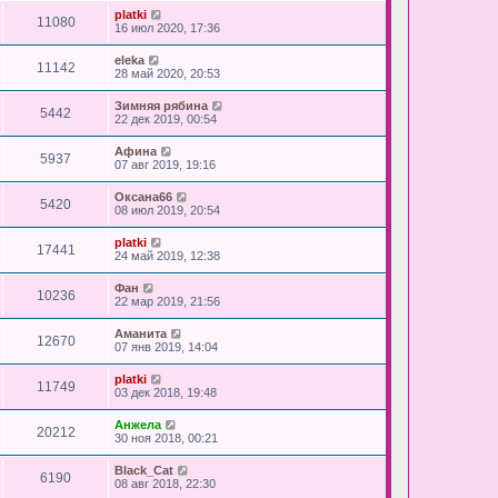
platki
11080
16 июл 2020, 17:36
eleka
11142
28 май 2020, 20:53
Зимняя рябина
5442
22 дек 2019, 00:54
Афина
5937
07 авг 2019, 19:16
Оксана66
5420
08 июл 2019, 20:54
platki
17441
24 май 2019, 12:38
Фан
10236
22 мар 2019, 21:56
Аманита
12670
07 янв 2019, 14:04
platki
11749
03 дек 2018, 19:48
Анжела
20212
30 ноя 2018, 00:21
Black_Cat
6190
08 авг 2018, 22:30