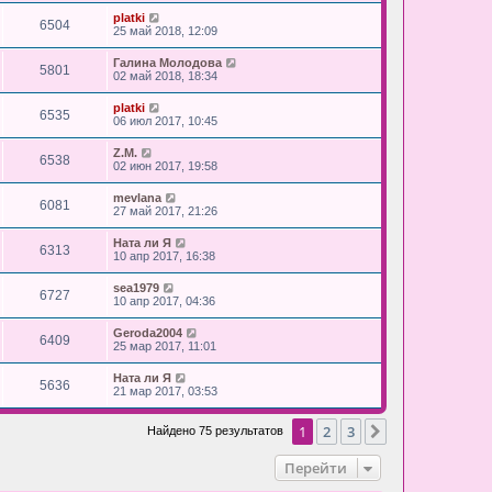
platki
6504
25 май 2018, 12:09
Галина Молодова
5801
02 май 2018, 18:34
platki
6535
06 июл 2017, 10:45
Z.M.
6538
02 июн 2017, 19:58
mevlana
6081
27 май 2017, 21:26
Ната ли Я
6313
10 апр 2017, 16:38
sea1979
6727
10 апр 2017, 04:36
Geroda2004
6409
25 мар 2017, 11:01
Ната ли Я
5636
21 мар 2017, 03:53
1
2
3
След.
Найдено 75 результатов
Перейти