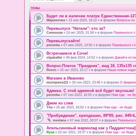
ТЕМЫ
Будет ли в наличии платрк Единственная-12
Мариночка
» 15 ноя 2025, 18:22 » в форуме
Вопросы по 
Перевыпуск "Натали": кто за?
Синеокая
» 10 окт 2025, 01:58 » в форуме
Перевыпуск с
Перевыпускайте!
pecenka
» 07 июн 2025, 14:55 » в форуме
Перевыпуск ст
Встречаемся в Сочи!
olgaballet
» 09 фев 2024, 14:52 » в форуме
Давайте встр
Вопрос:Платок "Праздник", вид 18, 135х135 
Roton
» 25 окт 2023, 15:17 » в форуме
Наши новые изде
Магазин в Иваново
екатерина111
» 30 сен 2023, 23:48 » в форуме
О фирмен
Аджика. С этой аджикой всё будет вкусным!
pecenka
» 07 сен 2023, 16:55 » в форуме
Нам еда - не бе
Джем из слив
Tita
» 25 авг 2023, 16:02 » в форуме
Нам еда - не беда!
"Пробуждение", крепдешин, 89*89, рис. 849-6
mevlana
» 07 янв 2022, 00:07 » в форуме
Перевыпуск
Апельсиновый мармелад как у Паддингтона)
Rysa
» 23 окт 2021, 19:37 » в форуме
Нам еда - не беда!