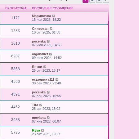
ПРОСМОТРЫ
ПОСЛЕДНЕЕ СООБЩЕНИЕ
Мариночка
1171
15 ноя 2025, 18:22
Синеокая
1233
10 окт 2025, 01:58
pecenka
1610
07 июн 2025, 14:55
olgaballet
6287
09 фев 2024, 14:52
Roton
5868
25 окт 2023, 15:17
екатерина111
4566
30 сен 2023, 23:48
pecenka
4591
07 сен 2023, 16:55
Tita
4452
25 авг 2023, 16:02
mevlana
3938
07 янв 2022, 00:07
Rysa
5735
23 окт 2021, 19:37