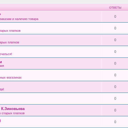
ОТВЕТЫ
?
0
заказам и наличию товара
0
тарых платков
0
арых платков
0
ечаться!
см
0
лия
0
ных магазинах
0
да!
0
, К.Зиновьева
0
 старых платков
)
0