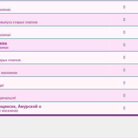
0
азинах
0
выпуск старых платков
0
азинах
ква
0
зинах
0
арых платков
0
 магазинах
0
да!
0
тречаться!
ещенске, Амурской о
0
 магазинах