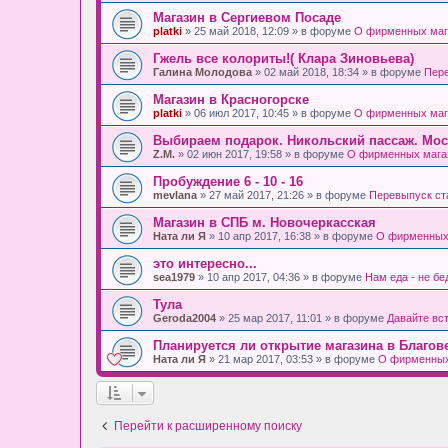
Магазин в Сергиевом Посаде
platki
» 25 май 2018, 12:09 » в форуме
О фирменных маг
Гжель все колориты!( Клара Зиновьева)
Галина Молодова
» 02 май 2018, 18:34 » в форуме
Пере
Магазин в Красногорске
platki
» 06 июл 2017, 10:45 » в форуме
О фирменных маг
Выбираем подарок. Никольский пассаж. Мос
Z.M.
» 02 июн 2017, 19:58 » в форуме
О фирменных мага
Пробуждение 6 - 10 - 16
mevlana
» 27 май 2017, 21:26 » в форуме
Перевыпуск ст
Магазин в СПБ м. Новочеркасская
Ната ли Я
» 10 апр 2017, 16:38 » в форуме
О фирменных
это интересно...
sea1979
» 10 апр 2017, 04:36 » в форуме
Нам еда - не бе
Тула
Geroda2004
» 25 мар 2017, 11:01 » в форуме
Давайте вс
Планируется ли открытие магазина в Благов
Ната ли Я
» 21 мар 2017, 03:53 » в форуме
О фирменных
Перейти к расширенному поиску