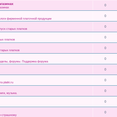
газинах
0
азинах
0
алоги фирменной платочной продукции
0
уск старых платков
0
ых платков
0
тарых платков
0
азделы, форумы. Поддержка форума
0
0
 platki.ru
0
ниги, музыка.
0
0
о-страшному