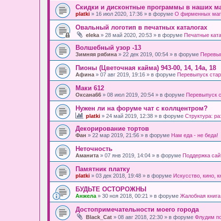
Скидки и дисконтные программы в наших ма
platki
» 16 июл 2020, 17:36 » в форуме
О фирменных маг
Овальный логотип в печатных каталогах
eleka
» 28 май 2020, 20:53 » в форуме
Печатные кат
Волшебный узор -13
Зимняя рябина
» 22 дек 2019, 00:54 » в форуме
Перевып
Пионы (Цветочная кайма) 943-00, 14, 14а, 18
Афина
» 07 авг 2019, 19:16 » в форуме
Перевыпуск стар
Маки 612
Оксана66
» 08 июл 2019, 20:54 » в форуме
Перевыпуск с
Нужен ли на форуме чат с коллцентром?
platki
» 24 май 2019, 12:38 » в форуме
Структура: р
Декорирование тортов
Фан
» 22 мар 2019, 21:56 » в форуме
Нам еда - не беда!
Неточность
Аманита
» 07 янв 2019, 14:04 » в форуме
Поддержка сайта
Памятник платку
platki
» 03 дек 2018, 19:48 » в форуме
Искусство, кино, к
БУДЬТЕ ОСТОРОЖНЫ
Анжела
» 30 ноя 2018, 00:21 » в форуме
Жалобная книга
Достопримечательности моего города
Black_Cat
» 08 авг 2018, 22:30 » в форуме
Флудим п