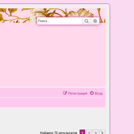
Поиск
Расширенный пои
Регистрация
Вход
1
2
3
След.
Найдено 75 результатов