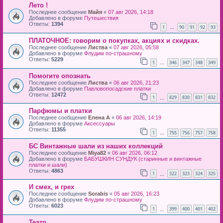
Лето !
Последнее сообщение
Майя
«
07 авг 2026, 14:18
Добавлено в форуме
Путешествия
Ответы:
1394
1
90
91
92
93
…
ПЛАТОЧНОЕ: говорим о покупках, акциях и скидках.
Последнее сообщение
Листва
«
07 авг 2026, 05:58
Добавлено в форуме
Флудим по-страшному
Ответы:
5229
1
346
347
348
349
…
Помогите опознать
Последнее сообщение
Листва
«
06 авг 2026, 21:23
Добавлено в форуме
Павловопосадские платки
Ответы:
12472
1
829
830
831
832
…
Парфюмы и платки
Последнее сообщение
Елена А
«
06 авг 2026, 14:19
Добавлено в форуме
Аксессуары
Ответы:
11355
1
755
756
757
758
…
БС Винтажные шали из наших коллекций
Последнее сообщение
Miya82
«
06 авг 2026, 06:12
Добавлено в форуме
БАБУШКИН СУНДУК (старинные и винтажные
платки и шали)
Ответы:
4863
1
322
323
324
325
…
И смех, и грех
Последнее сообщение
Sorabis
«
05 авг 2026, 16:23
Добавлено в форуме
Флудим по-страшному
Ответы:
6023
1
399
400
401
402
…
Театр