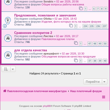
Последнее сообщение
Sorabis
«
02 авг 2026, 20:56
Добавлено в форуме
Общие вопросы работы магазина
Ответы:
130
1
6
7
8
9
…
Предложения, пожелания и замечания
Последнее сообщение
Olivka
«
02 авг 2026, 18:42
Добавлено в форуме
Изделия, фото которых есть на нашем форуме
Ответы:
3552
1
234
235
236
237
…
Сравнение колоритов 2
Последнее сообщение
Листва
«
02 авг 2026, 18:17
Добавлено в форуме
Павловопосадские платки
Ответы:
746
1
47
48
49
50
…
для отдела качества
Последнее сообщение
аришафелт
«
02 авг 2026, 10:30
Добавлено в форуме
Обсуждение вопросов качества продукции
Ответы:
592
1
37
38
39
40
…
Найдено 24 результата • Страница
1
из
1
Перейти
Павловопосадская платочная мануфактура
Наш платочный форум
Создано на основе
phpBB
® Forum Software © phpBB Limited