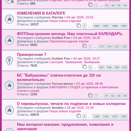
Ответы:
680
1
43
44
45
46
…
ИЗМЕНЕНИЯ В КАТАЛОГЕ
Последнее сообщение
Листва
«
04 авг 2026, 19:53
Добавлено в форуме
Наши новые изделия
Ответы:
16327
1
1086
1087
1088
1089
…
ФОТОнастроение месяца. Наш платочный КАЛЕНДАРЬ.
Последнее сообщение
Golden Fox
«
04 авг 2026, 18:28
Добавлено в форуме
Павловопосадские платки
Ответы:
5626
1
373
374
375
376
…
Примерочная 7
Последнее сообщение
Golden Fox
«
04 авг 2026, 18:27
Добавлено в форуме
Смотрим. Примеряем. Выбираем.
Ответы:
7635
1
507
508
509
510
…
БС "Бабушкины" платки-платочки до 110 см
включительно
Последнее сообщение
Гостья-весна
«
03 авг 2026, 08:45
Добавлено в форуме
БАБУШКИН СУНДУК (старинные и винтажные
платки и шали)
Ответы:
1245
1
81
82
83
84
…
О перевыпусках, печати по подписке и новых колоритах
Последнее сообщение
Sorabis
«
02 авг 2026, 21:09
Добавлено в форуме
Наши новые изделия
Ответы:
20879
1
1389
1390
1391
1392
…
Наш интернет-магазин: предложения, пожелания и
замечания