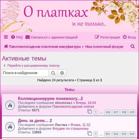
FAQ
Связаться с администрацией
Регистрация
Вход
П
Павловопосадская платочная мануфактура
Наш платочный форум
о
Активные темы
и
Перейти к расширенному поиску
с
Поиск
Расширенный поиск
к
Найдено 24 результата • Страница
1
из
1
Темы
Коллекционируем понемногу...2
Последнее сообщение
shostova.t
«
Вчера, 16:04
Добавлено в форуме
Павловопосадские платки
Ответы:
6571
1
436
437
438
439
…
День за днем... 2
Последнее сообщение
Листва
«
Вчера, 11:32
Добавлено в форуме
Флудим по-страшному
Ответы:
13859
1
921
922
923
924
…