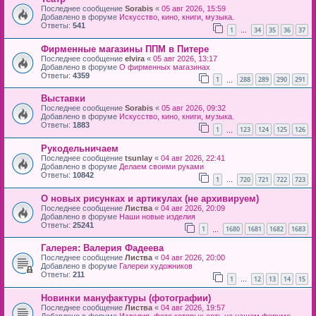
Последнее сообщение
Sorabis
«
05 авг 2026, 15:59
Добавлено в форуме
Искусство, кино, книги, музыка.
Ответы:
541
1
34
35
36
37
…
Фирменные магазины ППМ в Питере
Последнее сообщение
elvira
«
05 авг 2026, 13:17
Добавлено в форуме
О фирменных магазинах
Ответы:
4359
1
288
289
290
291
…
Выставки
Последнее сообщение
Sorabis
«
05 авг 2026, 09:32
Добавлено в форуме
Искусство, кино, книги, музыка.
Ответы:
1883
1
123
124
125
126
…
Рукодельничаем
Последнее сообщение
tsunlay
«
04 авг 2026, 22:41
Добавлено в форуме
Делаем своими руками
Ответы:
10842
1
720
721
722
723
…
О новых рисунках и артикулах (не архивируем)
Последнее сообщение
Листва
«
04 авг 2026, 20:09
Добавлено в форуме
Наши новые изделия
Ответы:
25241
1
1680
1681
1682
1683
…
Галерея: Валерия Фадеева
Последнее сообщение
Листва
«
04 авг 2026, 20:00
Добавлено в форуме
Галереи художников
Ответы:
211
1
12
13
14
15
…
Новинки мануфактуры (фотографии)
Последнее сообщение
Листва
«
04 авг 2026, 19:57
Добавлено в форуме
Изделия, фото которых есть на нашем форуме