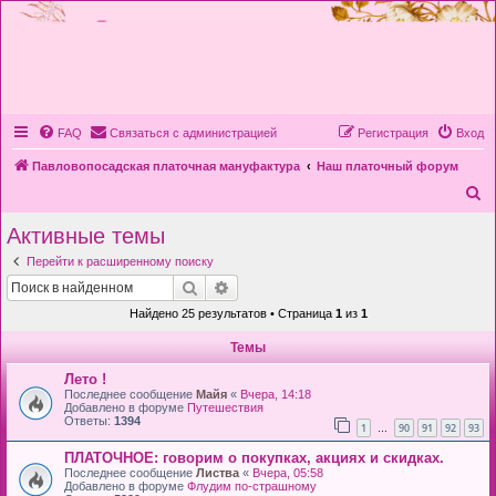
FAQ
Связаться с администрацией
Регистрация
Вход
Павловопосадская платочная мануфактура
Наш платочный форум
П
о
Активные темы
и
Перейти к расширенному поиску
с
Поиск
Расширенный поиск
к
Найдено 25 результатов • Страница
1
из
1
Темы
Лето !
Последнее сообщение
Майя
«
Вчера, 14:18
Добавлено в форуме
Путешествия
Ответы:
1394
1
90
91
92
93
…
ПЛАТОЧНОЕ: говорим о покупках, акциях и скидках.
Последнее сообщение
Листва
«
Вчера, 05:58
Добавлено в форуме
Флудим по-страшному