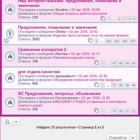
Наш интернет-магазин: предложения, пожелания и
замечания
Последнее сообщение
Sorabis
«
02 авг 2026, 20:56
Добавлено в форуме
Общие вопросы работы магазина
Ответы:
130
1
6
7
8
9
…
Предложения, пожелания и замечания
Последнее сообщение
Olivka
«
02 авг 2026, 18:42
Добавлено в форуме
Изделия, фото которых есть на нашем форуме
Ответы:
3552
1
234
235
236
237
…
Сравнение колоритов 2
Последнее сообщение
Листва
«
02 авг 2026, 18:17
Добавлено в форуме
Павловопосадские платки
Ответы:
746
1
47
48
49
50
…
для отдела качества
Последнее сообщение
аришафелт
«
02 авг 2026, 10:30
Добавлено в форуме
Обсуждение вопросов качества продукции
Ответы:
592
1
37
38
39
40
…
БС Предложения, вопросы, объявления
Последнее сообщение
Гостья-весна
«
01 авг 2026, 11:38
Добавлено в форуме
БАБУШКИН СУНДУК (старинные и винтажные
платки и шали)
Ответы:
316
1
19
20
21
22
…
Найдено 25 результатов • Страница
1
из
1
Перейти