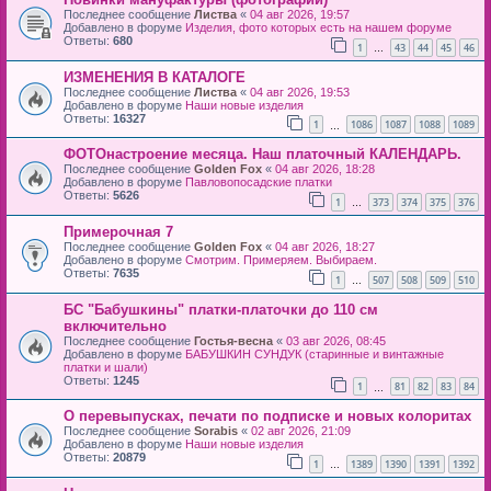
Последнее сообщение
Листва
«
04 авг 2026, 19:57
Добавлено в форуме
Изделия, фото которых есть на нашем форуме
Ответы:
680
1
43
44
45
46
…
ИЗМЕНЕНИЯ В КАТАЛОГЕ
Последнее сообщение
Листва
«
04 авг 2026, 19:53
Добавлено в форуме
Наши новые изделия
Ответы:
16327
1
1086
1087
1088
1089
…
ФОТОнастроение месяца. Наш платочный КАЛЕНДАРЬ.
Последнее сообщение
Golden Fox
«
04 авг 2026, 18:28
Добавлено в форуме
Павловопосадские платки
Ответы:
5626
1
373
374
375
376
…
Примерочная 7
Последнее сообщение
Golden Fox
«
04 авг 2026, 18:27
Добавлено в форуме
Смотрим. Примеряем. Выбираем.
Ответы:
7635
1
507
508
509
510
…
БС "Бабушкины" платки-платочки до 110 см
включительно
Последнее сообщение
Гостья-весна
«
03 авг 2026, 08:45
Добавлено в форуме
БАБУШКИН СУНДУК (старинные и винтажные
платки и шали)
Ответы:
1245
1
81
82
83
84
…
О перевыпусках, печати по подписке и новых колоритах
Последнее сообщение
Sorabis
«
02 авг 2026, 21:09
Добавлено в форуме
Наши новые изделия
Ответы:
20879
1
1389
1390
1391
1392
…