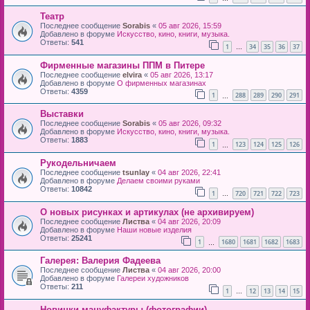
Театр
Последнее сообщение
Sorabis
«
05 авг 2026, 15:59
Добавлено в форуме
Искусство, кино, книги, музыка.
Ответы:
541
1
34
35
36
37
…
Фирменные магазины ППМ в Питере
Последнее сообщение
elvira
«
05 авг 2026, 13:17
Добавлено в форуме
О фирменных магазинах
Ответы:
4359
1
288
289
290
291
…
Выставки
Последнее сообщение
Sorabis
«
05 авг 2026, 09:32
Добавлено в форуме
Искусство, кино, книги, музыка.
Ответы:
1883
1
123
124
125
126
…
Рукодельничаем
Последнее сообщение
tsunlay
«
04 авг 2026, 22:41
Добавлено в форуме
Делаем своими руками
Ответы:
10842
1
720
721
722
723
…
О новых рисунках и артикулах (не архивируем)
Последнее сообщение
Листва
«
04 авг 2026, 20:09
Добавлено в форуме
Наши новые изделия
Ответы:
25241
1
1680
1681
1682
1683
…
Галерея: Валерия Фадеева
Последнее сообщение
Листва
«
04 авг 2026, 20:00
Добавлено в форуме
Галереи художников
Ответы:
211
1
12
13
14
15
…
Новинки мануфактуры (фотографии)