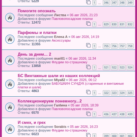
Ответы:
5229
1
346
347
348
349
…
Помогите опознать
Последнее сообщение
Листва
«
06 авг 2026, 21:23
Добавлено в форуме
Павловопосадские платки
Ответы:
12472
1
829
830
831
832
…
Парфюмы и платки
Последнее сообщение
Елена А
«
06 авг 2026, 14:19
Добавлено в форуме
Аксессуары
Ответы:
11355
1
755
756
757
758
…
День за днем... 2
Последнее сообщение
mari01
«
06 авг 2026, 11:34
Добавлено в форуме
Флудим по-страшному
Ответы:
13858
1
921
922
923
924
…
БС Винтажные шали из наших коллекций
Последнее сообщение
Miya82
«
06 авг 2026, 06:12
Добавлено в форуме
БАБУШКИН СУНДУК (старинные и винтажные
платки и шали)
Ответы:
4863
1
322
323
324
325
…
Коллекционируем понемногу...2
Последнее сообщение
Галlина
«
05 авг 2026, 18:39
Добавлено в форуме
Павловопосадские платки
Ответы:
6570
1
436
437
438
439
…
И смех, и грех
Последнее сообщение
Sorabis
«
05 авг 2026, 16:23
Добавлено в форуме
Флудим по-страшному
Ответы:
6023
1
399
400
401
402
…