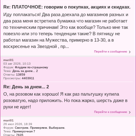
Re: ПЛАТОЧНОЕ: говорим о покупках, акциях и скидках.
Иду поплакаться! Два раза доехала до магазинов разных и
два раза меня встретила бумажка что магазин не работает
по техническим причинам! Это как вообще? Только мне так
повезло или это теперь тенденции такие? В пятницу не
работал магазин на Мужества, примерно в 13-30, а в
воскресенье на Звездной , пр...
Перейти к сообщению
mari01
03 авг 2026, 10:13
Форум:
Флудим по-страшному
Тема:
День за днем... 2
Ответы:
13859
Просмотры:
4403911
Re: День за днем... 2
О, на розовом как хорошо! Я как раз пальтушку купила
розоватую, надо приложить. Но пока жарко, шерсть даже в
руки не идет!
Перейти к сообщению
mari01
26 июл 2026, 18:39
Форум:
Смотрим. Примеряем. Выбираем.
Тема:
Примерочная 7
Ответы:
7635