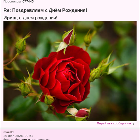
Просмотры:
677445
Re: Поздравляем с Днём Рождения!
Ириш
, с днем рождения!
Перейти к сообщению
mari01
20 июл 2026, 09:51
Форум:
Флудим по-страшному