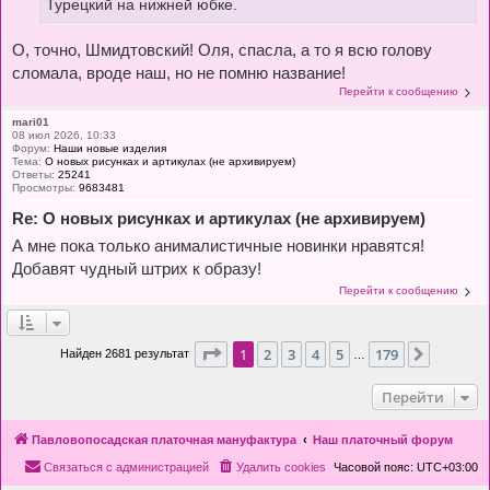
Турецкий на нижней юбке.
О, точно, Шмидтовский! Оля, спасла, а то я всю голову
сломала, вроде наш, но не помню название!
Перейти к сообщению
mari01
08 июл 2026, 10:33
Форум:
Наши новые изделия
Тема:
О новых рисунках и артикулах (не архивируем)
Ответы:
25241
Просмотры:
9683481
Re: О новых рисунках и артикулах (не архивируем)
А мне пока только анималистичные новинки нравятся!
Добавят чудный штрих к образу!
Перейти к сообщению
Страница
1
из
179
1
2
3
4
5
179
След.
Найден 2681 результат
…
Перейти
Павловопосадская платочная мануфактура
Наш платочный форум
Связаться с администрацией
Удалить cookies
Часовой пояс:
UTC+03:00