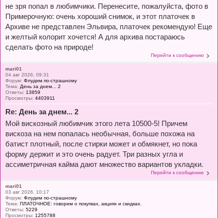
не зря попал в любимчики. Перенесите, пожалуйста, фото в
Примерочную: очень хороший снимок, и этот платочек в
Архиве не представлен Эльвира, платочек рекомендую! Еще
и желтый колорит хочется! А для архива постараюсь
сделать фото на природе!
Перейти к сообщению
mari01
04 авг 2026, 09:31
Форум:
Флудим по-страшному
Тема:
День за днем... 2
Ответы:
13859
Просмотры:
4403911
Re: День за днем... 2
Мой вискозный любимчик этого лета 10500-5! Причем
вискоза на нем попалась необычная, больше похожа на
батист плотный, после стирки может и обмякнет, но пока
форму держит и это очень радует. Три разных угла и
ассиметричная кайма дают множество вариантов укладки.
Перейти к сообщению
mari01
03 авг 2026, 10:17
Форум:
Флудим по-страшному
Тема:
ПЛАТОЧНОЕ: говорим о покупках, акциях и скидках.
Ответы:
5229
Просмотры:
1255788