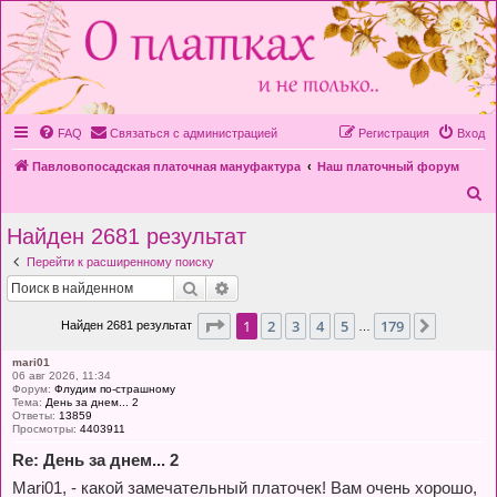
FAQ
Связаться с администрацией
Регистрация
Вход
Павловопосадская платочная мануфактура
Наш платочный форум
П
о
Найден 2681 результат
и
Перейти к расширенному поиску
с
Поиск
Расширенный поиск
к
Страница
1
из
179
1
2
3
4
5
179
След.
Найден 2681 результат
…
mari01
06 авг 2026, 11:34
Форум:
Флудим по-страшному
Тема:
День за днем... 2
Ответы:
13859
Просмотры:
4403911
Re: День за днем... 2
Mari01, - какой замечательный платочек! Вам очень хорошо,