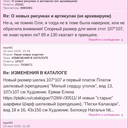
Тема:
О новых рисунках и артикулах (не архивируем)
Ответы:
25241
Просмотры:
9683481
Re: О новых рисунках и артикулах (не архивируем)
Не-а, не помню Оля, я тогда не в теме была наверное, или не
обратила внимания! Спорный размер для меня этот 107*107,
не знаю нужен ли? 89 и 130 хватает в принципе.
Перейти к сообщению
mari01
16 июл 2026, 15:48
Форум:
Наши новые изделия
Тема:
ИЗМЕНЕНИЯ В КАТАЛОГЕ
Ответы:
16327
Просмотры:
7639071
Re: ИЗМЕНЕНИЯ В КАТАЛОГЕ
Новый размер шелка 107*107 и первый платок Платок
шелковый (крепдешин) "Милый сердцу уголок", вид 13,
107х107 см Художник: Ермак Елена
https://platki.ru/catalogue/7/284/-/30511/ И новые "старые"
шарфики Шарф шелковый (крепдешин), "Пески Калахари",
вид 18 и 16, 43х150 см Художник: Белокур Наталья htt...
Перейти к сообщению
mari01
15 июл 2026, 11:36