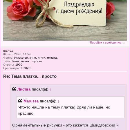
Перейти к сообщению
mari01
09 июл 2026, 14:54
Форум:
Искусство, кино, книги, музыка.
Тема:
Тема платка... просто
Ответы:
1909
Просмотры:
859630
Re: Тема платка... просто
Листва
писал(а):
↑
Marussa
писал(а):
↑
Что-то нашла на тему платка) Вряд ли наше, но
красиво
Орнаментальные рисунки - это кажется Шмидтовский и