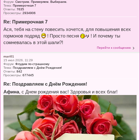
Форум:
Смотрим. Примеряем. Выбираем.
Тема:
Примерочная 7
Ответы:
7635
Просмотры:
2934906
Re: Примерочная 7
Ася, тебя на стену повесить хочется, для повышения всех
гормонов подряд
! Просто песня
! И почему ты
сомневалась в этой шали?!
Перейти к сообщению
mari01
15 июл 2026, 11:29
Форум:
Флудим по-страшному
Тема:
Поздравляем с Днём Рождения!
Ответы:
842
Просмотры:
677445
Re: Поздравляем с Днём Рождения!
Афина
, с Днем рождения вас! Здоровья и всех благ!