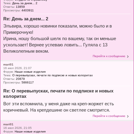
Тема:
День за днем... 2
Ответы:
13859
Просмотры:
4403911
Re: День за днем... 2
Эльвира, хорошо новинки показали, можно было и в
Примерочную!
Ирина, ношу большой шелк по вашему, так он меньше
ускользает! Вернее успеваю ловить... Гуляла с 13
Великолепным веком.
Перейти к сообщению
mari01
16 июл 2026, 21:07
Форум:
Наши новые изделия
Тема:
О перевыпусках, печати по подписке и новых колоритах
Ответы:
20879
Просмотры:
5866117
Re: О перевыпусках, печати по подписке и новых
колоритах
Вот эти вспомнила, у меня даже на креп-жоржет есть
коричневый. На крепдешине он светлее смотрится.
Перейти к сообщению
mari01
16 июл 2026, 21:05
Форум:
Наши новые изделия