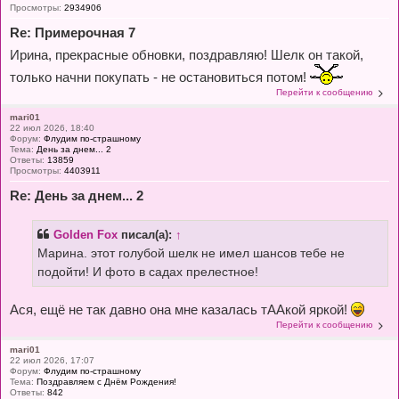
Просмотры:
2934906
Re: Примерочная 7
Ирина, прекрасные обновки, поздравляю! Шелк он такой,
только начни покупать - не остановиться потом!
Перейти к сообщению
mari01
22 июл 2026, 18:40
Форум:
Флудим по-страшному
Тема:
День за днем... 2
Ответы:
13859
Просмотры:
4403911
Re: День за днем... 2
Golden Fox
писал(а):
↑
Марина. этот голубой шелк не имел шансов тебе не
подойти! И фото в садах прелестное!
Ася, ещё не так давно она мне казалась тААкой яркой!
Перейти к сообщению
mari01
22 июл 2026, 17:07
Форум:
Флудим по-страшному
Тема:
Поздравляем с Днём Рождения!
Ответы:
842