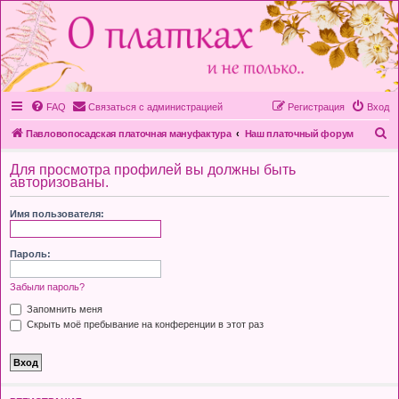
FAQ
Связаться с администрацией
Регистрация
Вход
П
Павловопосадская платочная мануфактура
Наш платочный форум
о
Для просмотра профилей вы должны быть
и
авторизованы.
с
Имя пользователя:
к
Пароль:
Забыли пароль?
Запомнить меня
Скрыть моё пребывание на конференции в этот раз