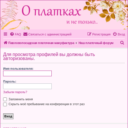
FAQ
Связаться с администрацией
Регистрация
Вход
П
Павловопосадская платочная мануфактура
Наш платочный форум
о
Для просмотра профилей вы должны быть
и
авторизованы.
с
Имя пользователя:
к
Пароль:
Забыли пароль?
Запомнить меня
Скрыть моё пребывание на конференции в этот раз