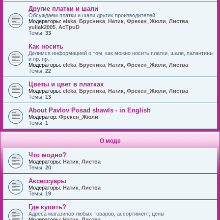
Другие платки и шали
Обсуждаем платки и шали других производителей.
Модераторы:
eleka
,
Брусника
,
Натик
,
Фрекен_Жюли
,
Листва
,
yuliak2005
,
AcTpuD
Темы:
33
Как носить
Делимся информацией о том, как можно носить платки, шали, палантины
и пр. пр.
Модераторы:
eleka
,
Брусника
,
Натик
,
Фрекен_Жюли
,
Листва
Темы:
22
Цветы и цвет в платках
Модераторы:
eleka
,
Брусника
,
Натик
,
Фрекен_Жюли
,
Листва
Темы:
13
About Pavlov Posad shawls - in English
Модератор:
Фрекен_Жюли
Темы:
1
О моде
Что модно?
Модераторы:
Натик
,
Листва
Темы:
20
Аксессуары
Модераторы:
Натик
,
Листва
Темы:
19
Где купить?
Адреса магазинов любых товаров, ассортимент, цены
Модераторы:
Натик
,
Листва