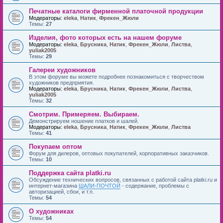
Печатные каталоги фирменной платочной продукции
Модераторы:
eleka
,
Натик
,
Фрекен_Жюли
Темы:
27
Изделия, фото которых есть на нашем форуме
Модераторы:
eleka
,
Брусника
,
Натик
,
Фрекен_Жюли
,
Листва
,
yuliak2005
Темы:
29
Галереи художников
В этом форуме вы можете подробнее познакомиться с творчеством
художников предприятия.
Модераторы:
eleka
,
Брусника
,
Натик
,
Фрекен_Жюли
,
Листва
,
yuliak2005
Темы:
32
Смотрим. Примеряем. Выбираем.
Демонстрируем ношение платков и шалей.
Модераторы:
eleka
,
Брусника
,
Натик
,
Фрекен_Жюли
,
Листва
Темы:
41
Покупаем оптом
Форум для дилеров, оптовых покупателей, корпоративных заказчиков.
Темы:
10
Поддержка сайта platki.ru
Обсуждение технических вопросов, связанных с работой сайта platki.ru и
интернет-магазина
ШАЛИ-ПОЧТОЙ
- содержание, проблемы с
авторизацией, сбои, и т.п.
Темы:
54
О художниках
Темы:
54