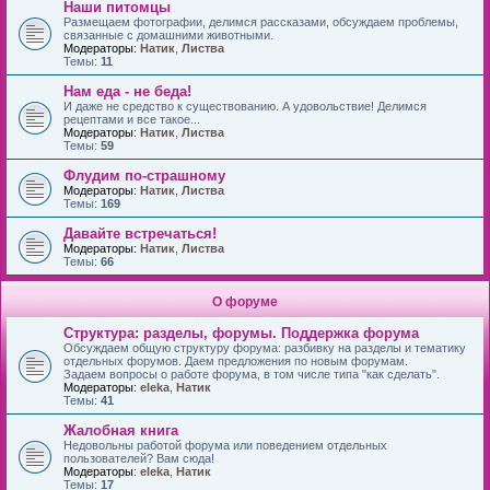
Наши питомцы
Размещаем фотографии, делимся рассказами, обсуждаем проблемы,
связанные с домашними животными.
Модераторы:
Натик
,
Листва
Темы:
11
Нам еда - не беда!
И даже не средство к существованию. А удовольствие! Делимся
рецептами и все такое...
Модераторы:
Натик
,
Листва
Темы:
59
Флудим по-страшному
Модераторы:
Натик
,
Листва
Темы:
169
Давайте встречаться!
Модераторы:
Натик
,
Листва
Темы:
66
О форуме
Структура: разделы, форумы. Поддержка форума
Обсуждаем общую структуру форума: разбивку на разделы и тематику
отдельных форумов. Даем предложения по новым форумам.
Задаем вопросы о работе форума, в том числе типа "как сделать".
Модераторы:
eleka
,
Натик
Темы:
41
Жалобная книга
Недовольны работой форума или поведением отдельных
пользователей? Вам сюда!
Модераторы:
eleka
,
Натик
Темы:
17