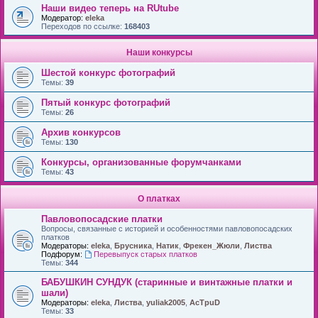
Наши видео теперь на RUtube
Модератор:
eleka
Переходов по ссылке:
168403
Наши конкурсы
Шестой конкурс фотографий
Темы:
39
Пятый конкурс фотографий
Темы:
26
Архив конкурсов
Темы:
130
Конкурсы, организованные форумчанками
Темы:
43
О платках
Павловопосадские платки
Вопросы, связанные с историей и особенностями павловопосадских
платков
Модераторы:
eleka
,
Брусника
,
Натик
,
Фрекен_Жюли
,
Листва
Подфорум:
Перевыпуск старых платков
Темы:
344
БАБУШКИН СУНДУК (старинные и винтажные платки и
шали)
Модераторы:
eleka
,
Листва
,
yuliak2005
,
AcTpuD
Темы:
33