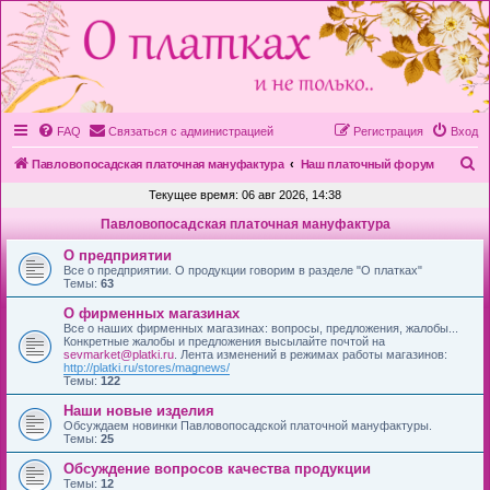
FAQ
Связаться с администрацией
Регистрация
Вход
П
Павловопосадская платочная мануфактура
Наш платочный форум
о
Текущее время: 06 авг 2026, 14:38
и
Павловопосадская платочная мануфактура
с
О предприятии
к
Все о предприятии. О продукции говорим в разделе "О платках"
Темы:
63
О фирменных магазинах
Все о наших фирменных магазинах: вопросы, предложения, жалобы...
Конкретные жалобы и предложения высылайте почтой на
sevmarket@platki.ru
. Лента изменений в режимах работы магазинов:
http://platki.ru/stores/magnews/
Темы:
122
Наши новые изделия
Обсуждаем новинки Павловопосадской платочной мануфактуры.
Темы:
25
Обсуждение вопросов качества продукции
Темы:
12