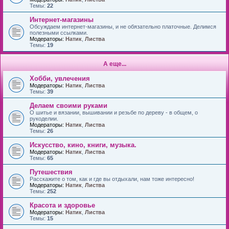
Темы:
22
Интернет-магазины
Обсуждаем интернет-магазины, и не обязательно платочные. Делимся
полезными ссылками.
Модераторы:
Натик
,
Листва
Темы:
19
А еще...
Хобби, увлечения
Модераторы:
Натик
,
Листва
Темы:
39
Делаем своими руками
О шитье и вязании, вышивании и резьбе по дереву - в общем, о
рукоделии.
Модераторы:
Натик
,
Листва
Темы:
26
Искусство, кино, книги, музыка.
Модераторы:
Натик
,
Листва
Темы:
65
Путешествия
Расскажите о том, как и где вы отдыхали, нам тоже интересно!
Модераторы:
Натик
,
Листва
Темы:
252
Красота и здоровье
Модераторы:
Натик
,
Листва
Темы:
15