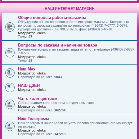
НАШ ИНТЕРНЕТ МАГАЗИН
Общие вопросы работы магазина
Обсуждение общих вопросов работы интернет-магазина. Конкретные
вопросы по заказам задавайте по телефонам:(49643) 7-0777, 7-0778,
курьерская доставка - 7-0708, 7-0709, факс (49643) 5-65-91.
Модератор:
eleka
Темы:
27
Вопросы по заказам и наличию товара
Конкретные вопросы по заказам задавайте по телефонам (49643) 7-0777,
7-0778.
Модератор:
eleka
Темы:
23
Наш Max
Модератор:
eleka
Переходов по ссылке:
9043
НАШ ДЗЕН
Модератор:
eleka
Чат с колл-центром
Связь с нашим колл-центром в отдельном окне.
Модератор:
eleka
Переходов по ссылке:
162764
Наш Телеграмм
Наш телеграмм-канал (если не установлено приложение, его можно тут
же скачать)
Модератор:
eleka
Переходов по ссылке:
147218