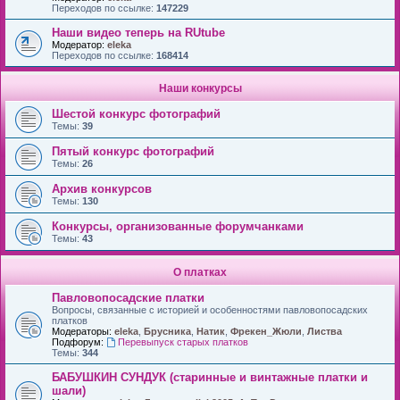
Переходов по ссылке:
147229
Наши видео теперь на RUtube
Модератор:
eleka
Переходов по ссылке:
168414
Наши конкурсы
Шестой конкурс фотографий
Темы:
39
Пятый конкурс фотографий
Темы:
26
Архив конкурсов
Темы:
130
Конкурсы, организованные форумчанками
Темы:
43
О платках
Павловопосадские платки
Вопросы, связанные с историей и особенностями павловопосадских
платков
Модераторы:
eleka
,
Брусника
,
Натик
,
Фрекен_Жюли
,
Листва
Подфорум:
Перевыпуск старых платков
Темы:
344
БАБУШКИН СУНДУК (старинные и винтажные платки и
шали)