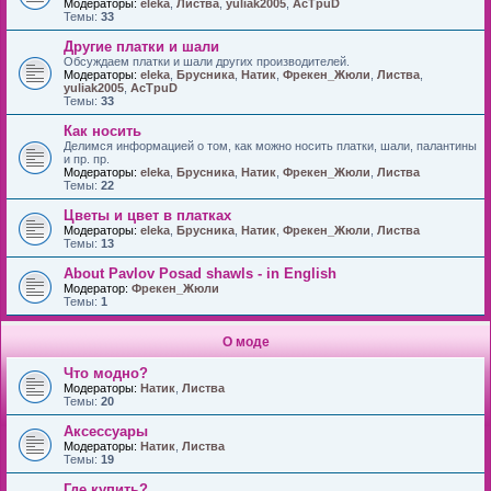
Модераторы:
eleka
,
Листва
,
yuliak2005
,
AcTpuD
Темы:
33
Другие платки и шали
Обсуждаем платки и шали других производителей.
Модераторы:
eleka
,
Брусника
,
Натик
,
Фрекен_Жюли
,
Листва
,
yuliak2005
,
AcTpuD
Темы:
33
Как носить
Делимся информацией о том, как можно носить платки, шали, палантины
и пр. пр.
Модераторы:
eleka
,
Брусника
,
Натик
,
Фрекен_Жюли
,
Листва
Темы:
22
Цветы и цвет в платках
Модераторы:
eleka
,
Брусника
,
Натик
,
Фрекен_Жюли
,
Листва
Темы:
13
About Pavlov Posad shawls - in English
Модератор:
Фрекен_Жюли
Темы:
1
О моде
Что модно?
Модераторы:
Натик
,
Листва
Темы:
20
Аксессуары
Модераторы:
Натик
,
Листва
Темы:
19
Где купить?