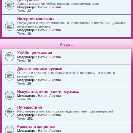
Адреса магазинов любых товаров, ассортимент, цены
Модераторы:
Натик
,
Листва
Темы:
22
Интернет-магазины
Обсуждаем интернет-магазины, и не обязательно платочные. Делимся
полезными ссылками.
Модераторы:
Натик
,
Листва
Темы:
19
А еще...
Хобби, увлечения
Модераторы:
Натик
,
Листва
Темы:
39
Делаем своими руками
О шитье и вязании, вышивании и резьбе по дереву - в общем, о
рукоделии.
Модераторы:
Натик
,
Листва
Темы:
26
Искусство, кино, книги, музыка.
Модераторы:
Натик
,
Листва
Темы:
65
Путешествия
Расскажите о том, как и где вы отдыхали, нам тоже интересно!
Модераторы:
Натик
,
Листва
Темы:
252
Красота и здоровье
Модераторы:
Натик
,
Листва