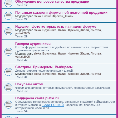
Обсуждение вопросов качества продукции
Темы:
12
Печатные каталоги фирменной платочной продукции
Модераторы:
eleka
,
Натик
,
Фрекен_Жюли
Темы:
27
Изделия, фото которых есть на нашем форуме
Модераторы:
eleka
,
Брусника
,
Натик
,
Фрекен_Жюли
,
Листва
,
yuliak2005
Темы:
29
Галереи художников
В этом форуме вы можете подробнее познакомиться с творчеством
художников предприятия.
Модераторы:
eleka
,
Брусника
,
Натик
,
Фрекен_Жюли
,
Листва
,
yuliak2005
Темы:
32
Смотрим. Примеряем. Выбираем.
Демонстрируем ношение платков и шалей.
Модераторы:
eleka
,
Брусника
,
Натик
,
Фрекен_Жюли
,
Листва
Темы:
41
Покупаем оптом
Форум для дилеров, оптовых покупателей, корпоративных заказчиков.
Темы:
10
Поддержка сайта platki.ru
Обсуждение технических вопросов, связанных с работой сайта platki.ru и
интернет-магазина
ШАЛИ-ПОЧТОЙ
- содержание, проблемы с
авторизацией, сбои, и т.п.
Темы:
54