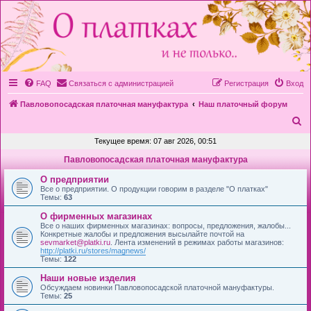
FAQ
Связаться с администрацией
Регистрация
Вход
Павловопосадская платочная мануфактура
Наш платочный форум
П
о
Текущее время: 07 авг 2026, 00:51
и
Павловопосадская платочная мануфактура
с
О предприятии
к
Все о предприятии. О продукции говорим в разделе "О платках"
Темы:
63
О фирменных магазинах
Все о наших фирменных магазинах: вопросы, предложения, жалобы...
Конкретные жалобы и предложения высылайте почтой на
sevmarket@platki.ru
. Лента изменений в режимах работы магазинов:
http://platki.ru/stores/magnews/
Темы:
122
Наши новые изделия
Обсуждаем новинки Павловопосадской платочной мануфактуры.
Темы:
25