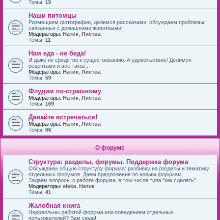
Темы:
15
Наши питомцы
Размещаем фотографии, делимся рассказами, обсуждаем проблемы,
связанные с домашними животными.
Модераторы:
Натик
,
Листва
Темы:
11
Нам еда - не беда!
И даже не средство к существованию. А удовольствие! Делимся
рецептами и все такое...
Модераторы:
Натик
,
Листва
Темы:
59
Флудим по-страшному
Модераторы:
Натик
,
Листва
Темы:
169
Давайте встречаться!
Модераторы:
Натик
,
Листва
Темы:
66
О форуме
Структура: разделы, форумы. Поддержка форума
Обсуждаем общую структуру форума: разбивку на разделы и тематику
отдельных форумов. Даем предложения по новым форумам.
Задаем вопросы о работе форума, в том числе типа "как сделать".
Модераторы:
eleka
,
Натик
Темы:
41
Жалобная книга
Недовольны работой форума или поведением отдельных
пользователей? Вам сюда!