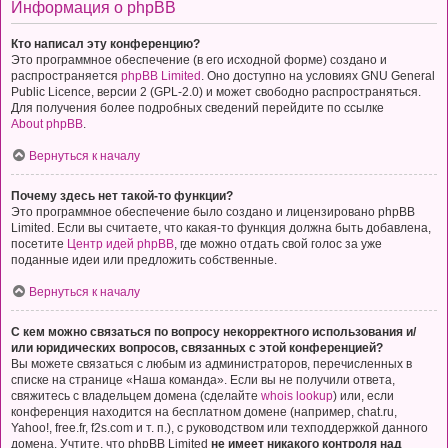
Информация о phpBB
Кто написал эту конференцию?
Это программное обеспечение (в его исходной форме) создано и
распространяется
phpBB Limited
. Оно доступно на условиях GNU General
Public Licence, версии 2 (GPL-2.0) и может свободно распространяться.
Для получения более подробных сведений перейдите по ссылке
About phpBB
.
Вернуться к началу
Почему здесь нет такой-то функции?
Это программное обеспечение было создано и лицензировано phpBB
Limited. Если вы считаете, что какая-то функция должна быть добавлена,
посетите
Центр идей phpBB
, где можно отдать свой голос за уже
поданные идеи или предложить собственные.
Вернуться к началу
С кем можно связаться по вопросу некорректного использования и/
или юридических вопросов, связанных с этой конференцией?
Вы можете связаться с любым из администраторов, перечисленных в
списке на странице «Наша команда». Если вы не получили ответа,
свяжитесь с владельцем домена (сделайте
whois lookup
) или, если
конференция находится на бесплатном домене (например, chat.ru,
Yahoo!, free.fr, f2s.com и т. п.), с руководством или техподдержкой данного
домена. Учтите, что phpBB Limited
не имеет никакого контроля над