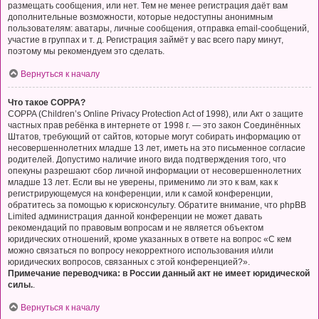
размещать сообщения, или нет. Тем не менее регистрация даёт вам
дополнительные возможности, которые недоступны анонимным
пользователям: аватары, личные сообщения, отправка email-сообщений,
участие в группах и т. д. Регистрация займёт у вас всего пару минут,
поэтому мы рекомендуем это сделать.
Вернуться к началу
Что такое COPPA?
COPPA (Children’s Online Privacy Protection Act of 1998), или Акт о защите
частных прав ребёнка в интернете от 1998 г. — это закон Соединённых
Штатов, требующий от сайтов, которые могут собирать информацию от
несовершеннолетних младше 13 лет, иметь на это письменное согласие
родителей. Допустимо наличие иного вида подтверждения того, что
опекуны разрешают сбор личной информации от несовершеннолетних
младше 13 лет. Если вы не уверены, применимо ли это к вам, как к
регистрирующемуся на конференции, или к самой конференции,
обратитесь за помощью к юрисконсульту. Обратите внимание, что phpBB
Limited администрация данной конференции не может давать
рекомендаций по правовым вопросам и не является объектом
юридических отношений, кроме указанных в ответе на вопрос «С кем
можно связаться по вопросу некорректного использования и/или
юридических вопросов, связанных с этой конференцией?».
Примечание переводчика: в России данный акт не имеет юридической
силы.
.
Вернуться к началу